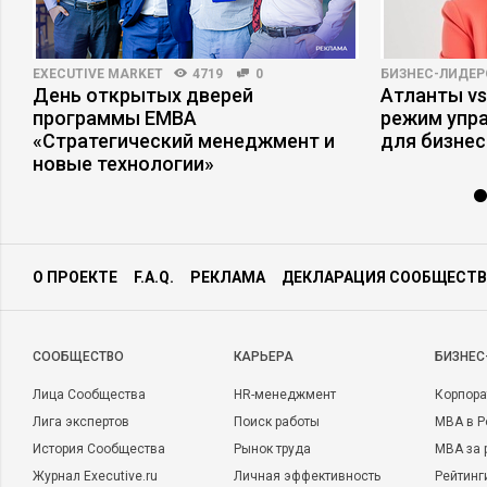
EXECUTIVE MARKET
4719
0
БИЗНЕС-ЛИДЕР
День открытых дверей
Атланты vs
программы ЕМВА
режим упр
«Стратегический менеджмент и
для бизнес
новые технологии»
О ПРОЕКТЕ
F.A.Q.
РЕКЛАМА
ДЕКЛАРАЦИЯ СООБЩЕСТВ
CООБЩЕСТВО
КАРЬЕРА
БИЗНЕС
Лица Сообщества
HR-менеджмент
Корпора
Лига экспертов
Поиск работы
MBA в Р
История Сообщества
Рынок труда
MBA за 
Журнал Executive.ru
Личная эффективность
Рейтинг