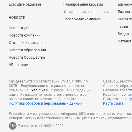
Executive отдыхает
Планирование карьеры
Бизнес-
Управленческие вакансии
Бизнес-
НОВОСТИ
Справочник компаний
Книги п
Тесты
Новости дня
Видео п
Новости компаний
Каталог
Отставки и назначения
Новости образования
Новости Сообщества
HR-новости
Свидетельство о регистрации СМИ Эл NФС 77-
Сервисы, рекрут
38751. Републикация материалов - только со
Сервисы, образ
ссылкой на
Executive.ru
, с разрешения редакции
Реклама:
adverti
сайта. Редакция не несет ответственности за
Редакция:
conten
высказывания пользователей на сайте.
Поддержка:
supp
Политика обработки персональных данных
Карта сайта
Executive.ru – краудсорсинговый проект, 80% текстов созданы участни
оспорить логику повествования, уточнить цифры и факты, обращайтесь 
18+
Executive.ru © 2000 – 2026.