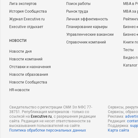
Лига экспертов
Поиск работы
MBA в Р
История Сообщества
Рынок труда
MBA за 
Журнал Executive.ru
Личная эффективность
Рейтинг
Executive отдыхает
Планирование карьеры
Бизнес-
Управленческие вакансии
Бизнес-
НОВОСТИ
Справочник компаний
Книги п
Тесты
Новости дня
Видео п
Новости компаний
Каталог
Отставки и назначения
Новости образования
Новости Сообщества
HR-новости
Свидетельство о регистрации СМИ Эл NФС 77-
Сервисы, рекрут
38751. Републикация материалов - только со
Сервисы, образ
ссылкой на
Executive.ru
, с разрешения редакции
Реклама:
adverti
сайта. Редакция не несет ответственности за
Редакция:
conten
высказывания пользователей на сайте.
Поддержка:
supp
Политика обработки персональных данных
Карта сайта