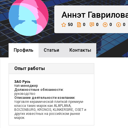
Аннэт
Гаврилов
50
0
0
0
0
Профиль
Cтатьи
Контакты
Опыт работы
ЗАО Русь
топ менеджер
Должностные обязанности:
руководство
Описание деятельности компании:
торговля керамической плиткой премиум-
класса таких марок как ALAPLANA,
BOIZENBURG, KRONOS, KLINKERSIRE, OSET и
других известных на российском рынке
марок.