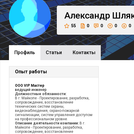
Александр
Шля
55
0
0
0
0
Профиль
Cтатьи
Контакты
Опыт работы
ООО VIP Мастер
ведущий инженер
Должностные обязанности:
В г. Майкопе - Проектирование, разработка,
сопровождение, восстановление
технических систем охраны,
видеонаблюдения, охрано-пожарной
сигнализации, систем управления доступом
на профессиональном уровне.
Описание деятельности компании:
В г.
Майкопе - Проектирование, разработка,
сопровождение, восстановление