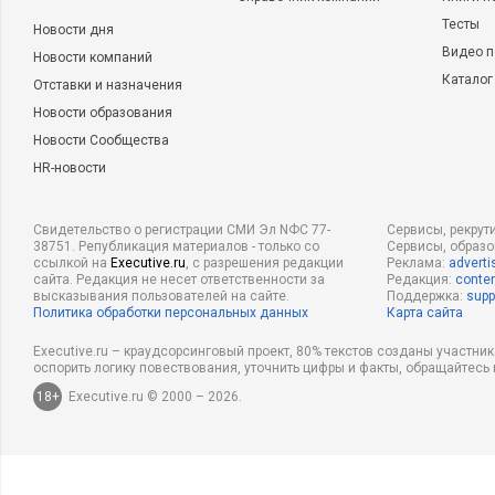
Тесты
Новости дня
Видео п
Новости компаний
Каталог
Отставки и назначения
Новости образования
Новости Сообщества
HR-новости
Свидетельство о регистрации СМИ Эл NФС 77-
Сервисы, рекрут
38751. Републикация материалов - только со
Сервисы, образ
ссылкой на
Executive.ru
, с разрешения редакции
Реклама:
adverti
сайта. Редакция не несет ответственности за
Редакция:
conten
высказывания пользователей на сайте.
Поддержка:
supp
Политика обработки персональных данных
Карта сайта
Executive.ru – краудсорсинговый проект, 80% текстов созданы участни
оспорить логику повествования, уточнить цифры и факты, обращайтесь 
18+
Executive.ru © 2000 – 2026.