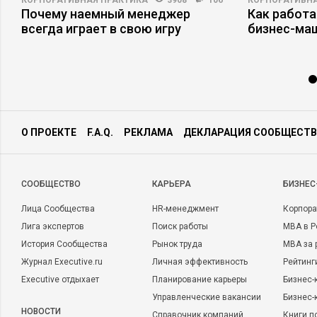
КОРПОРАТИВНАЯ ПРАКТИКА
3908
106
КОРПОРАТИВНА
Почему наемный менеджер
Как работа
всегда играет в свою игру
бизнес-ма
О ПРОЕКТЕ
F.A.Q.
РЕКЛАМА
ДЕКЛАРАЦИЯ СООБЩЕСТВ
CООБЩЕСТВО
КАРЬЕРА
БИЗНЕС
Лица Сообщества
HR-менеджмент
Корпора
Лига экспертов
Поиск работы
MBA в Р
История Сообщества
Рынок труда
MBA за 
Журнал Executive.ru
Личная эффективность
Рейтинг
Executive отдыхает
Планирование карьеры
Бизнес-
Управленческие вакансии
Бизнес-
НОВОСТИ
Справочник компаний
Книги п