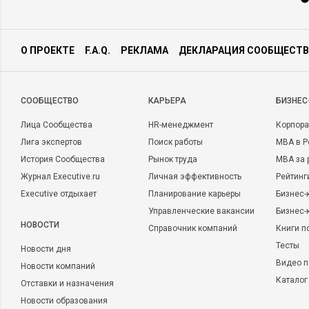
О ПРОЕКТЕ
F.A.Q.
РЕКЛАМА
ДЕКЛАРАЦИЯ СООБЩЕСТВ
CООБЩЕСТВО
КАРЬЕРА
БИЗНЕС
Лица Сообщества
HR-менеджмент
Корпора
Лига экспертов
Поиск работы
MBA в Р
История Сообщества
Рынок труда
MBA за 
Журнал Executive.ru
Личная эффективность
Рейтинг
Executive отдыхает
Планирование карьеры
Бизнес-
Управленческие вакансии
Бизнес-
НОВОСТИ
Справочник компаний
Книги п
Тесты
Новости дня
Видео п
Новости компаний
Каталог
Отставки и назначения
Новости образования