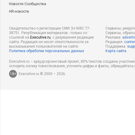
Новости Сообщества
HR-новости
Свидетельство о регистрации СМИ Эл NФС 77-
Сервисы, рекрут
38751. Републикация материалов - только со
Сервисы, образ
ссылкой на
Executive.ru
, с разрешения редакции
Реклама:
adverti
сайта. Редакция не несет ответственности за
Редакция:
conten
высказывания пользователей на сайте.
Поддержка:
supp
Политика обработки персональных данных
Карта сайта
Executive.ru – краудсорсинговый проект, 80% текстов созданы участни
оспорить логику повествования, уточнить цифры и факты, обращайтесь 
18+
Executive.ru © 2000 – 2026.