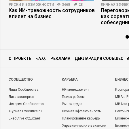
РИСКИ И ВОЗМОЖНОСТИ
3468
28
ЛИЧНАЯ ЭФФЕ
Как ИИ-тревожность сотрудников
Переговоры
влияет на бизнес
как сорват
собеседни
О ПРОЕКТЕ
F.A.Q.
РЕКЛАМА
ДЕКЛАРАЦИЯ СООБЩЕСТВ
CООБЩЕСТВО
КАРЬЕРА
БИЗНЕС
Лица Сообщества
HR-менеджмент
Корпора
Лига экспертов
Поиск работы
MBA в Р
История Сообщества
Рынок труда
MBA за 
Журнал Executive.ru
Личная эффективность
Рейтинг
Executive отдыхает
Планирование карьеры
Бизнес-
Управленческие вакансии
Бизнес-