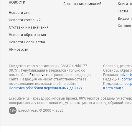
НОВОСТИ
Справочник компаний
Книги п
Тесты
Новости дня
Видео п
Новости компаний
Каталог
Отставки и назначения
Новости образования
Новости Сообщества
HR-новости
Свидетельство о регистрации СМИ Эл NФС 77-
Сервисы, рекрут
38751. Републикация материалов - только со
Сервисы, образ
ссылкой на
Executive.ru
, с разрешения редакции
Реклама:
adverti
сайта. Редакция не несет ответственности за
Редакция:
conten
высказывания пользователей на сайте.
Поддержка:
supp
Политика обработки персональных данных
Карта сайта
Executive.ru – краудсорсинговый проект, 80% текстов созданы участни
оспорить логику повествования, уточнить цифры и факты, обращайтесь 
18+
Executive.ru © 2000 – 2026.