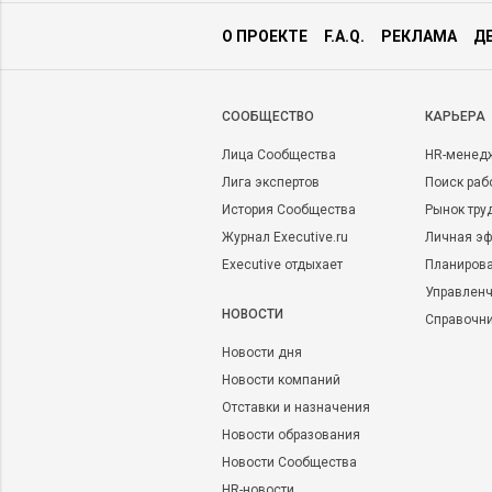
О ПРОЕКТЕ
F.A.Q.
РЕКЛАМА
Д
CООБЩЕСТВО
КАРЬЕРА
Лица Сообщества
HR-менед
Лига экспертов
Поиск раб
История Сообщества
Рынок тру
Журнал Executive.ru
Личная эф
Executive отдыхает
Планирова
Управленч
НОВОСТИ
Справочн
Новости дня
Новости компаний
Отставки и назначения
Новости образования
Новости Сообщества
HR-новости