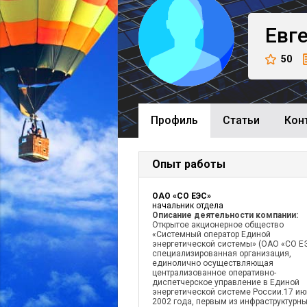
Евг
50
Профиль
Cтатьи
Кон
Опыт работы
ОАО «СО ЕЭС»
начальник отдела
Описание деятельности компании:
Открытое акционерное общество
«Системный оператор Единой
энергетической системы» (ОАО «СО ЕЭ
специализированная организация,
единолично осуществляющая
централизованное оперативно-
диспетчерское управление в Единой
энергетической системе России.17 и
2002 года, первым из инфраструктурн