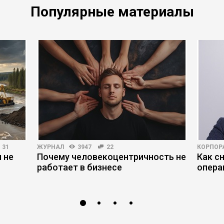
Популярные материалы
31
ЖУРНАЛ
3947
22
КОРПОР
 не
Почему человекоцентричность не
Как с
работает в бизнесе
опера