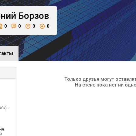
ений
Борзов
0
0
0
0
такты
Только друзья могут оставля
На стене пока нет ни одн
С») -
юня
ых