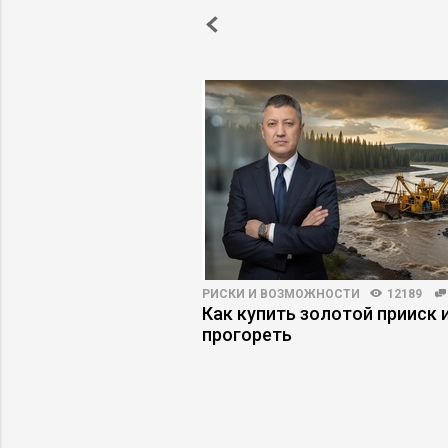
ПРАКТИКА
6599
109
РИСКИ И ВОЗМОЖНОСТИ
12189
ение ERP не
Как купить золотой прииск и
авляемость бизнеса
прогореть