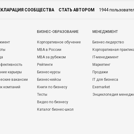
ЕКЛАРАЦИЯ СООБЩЕСТВА
СТАТЬ АВТОРОМ
1944 пользовате
БИЗНЕС-ОБРАЗОВАНИЕ
МЕНЕДЖМЕНТ
жмент
Корпоративное обучение
Бизнес-лидерство
оты
MBA в России
Корпоративная практик
да
MBA за рубежом
IT-менеджмент
фективность
Рейтинги
Маркетинг
ние карьеры
Бизнес-курсы
Продажи
еские вакансии
Бизнес-кейсы
IT для бизнеса
ик компаний
Книги по бизнесу
Exemarket
Тесты
Энциклопедия менедж
Видео по бизнесу
Каталог бизнес-школ