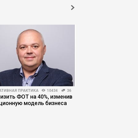
АТИВНАЯ ПРАКТИКА
10434
36
РЫНОК ТРУДА
3990
низить ФОТ на 40%, изменив
Человек + ИИ = нова
ционную модель бизнеса
модель сотрудника