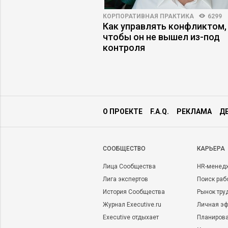
18398
37
КОРПОРАТИВНАЯ ПРАКТИКА
6299
айм»: как
Как управлять конфликтом,
ься к новым
чтобы он не вышел из-под
иска работы
контроля
О ПРОЕКТЕ
F.A.Q.
РЕКЛАМА
Д
CООБЩЕСТВО
КАРЬЕРА
Лица Сообщества
HR-менед
Лига экспертов
Поиск раб
История Сообщества
Рынок тру
Журнал Executive.ru
Личная эф
Executive отдыхает
Планирова