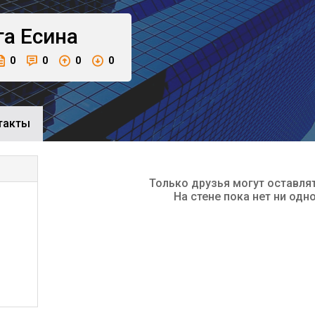
га
Есина
0
0
0
0
такты
Только друзья могут оставля
На стене пока нет ни одн