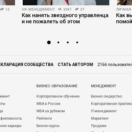
12
HR-МЕНЕДЖМЕНТ
3347
27
ЛИЧНАЯ
Как нанять звездного управленца
Как в
и не пожалеть об этом
помой
ЕКЛАРАЦИЯ СООБЩЕСТВА
СТАТЬ АВТОРОМ
2166 пользовате
БИЗНЕС-ОБРАЗОВАНИЕ
МЕНЕДЖМЕНТ
жмент
Корпоративное обучение
Бизнес-лидерство
оты
MBA в России
Корпоративная практик
да
MBA за рубежом
IT-менеджмент
фективность
Рейтинги
Маркетинг
ние карьеры
Бизнес-курсы
Продажи