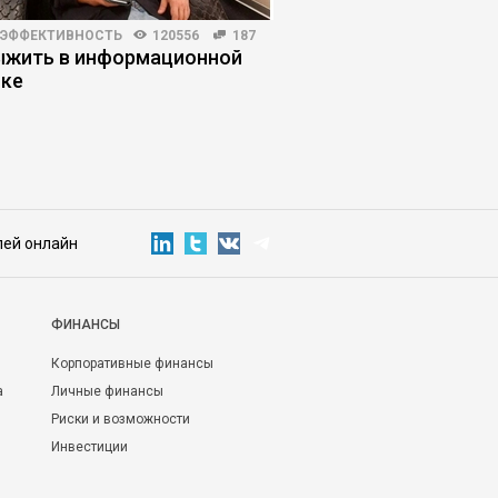
 ЭФФЕКТИВНОСТЬ
120556
187
КОРПОРАТИВНАЯ ПРАКТИКА
ыжить в информационной
Почему внедрение И
ке
оправдывает ожидан
управленческих оши
лей онлайн
ФИНАНСЫ
Корпоративные финансы
а
Личные финансы
Риски и возможности
Инвестиции