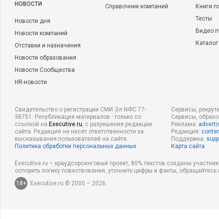
НОВОСТИ
Справочник компаний
Книги п
Тесты
Новости дня
Видео п
Новости компаний
Каталог
Отставки и назначения
Новости образования
Новости Сообщества
HR-новости
Свидетельство о регистрации СМИ Эл NФС 77-
Сервисы, рекрут
38751. Републикация материалов - только со
Сервисы, образ
ссылкой на
Executive.ru
, с разрешения редакции
Реклама:
adverti
сайта. Редакция не несет ответственности за
Редакция:
conten
высказывания пользователей на сайте.
Поддержка:
supp
Политика обработки персональных данных
Карта сайта
Executive.ru – краудсорсинговый проект, 80% текстов созданы участни
оспорить логику повествования, уточнить цифры и факты, обращайтесь 
18+
Executive.ru © 2000 – 2026.