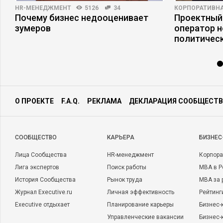
HR-МЕНЕДЖМЕНТ
5126
34
КОРПОРАТИВНА
Почему бизнес недооценивает
Проектный
зумеров
оператор н
политическ
О ПРОЕКТЕ
F.A.Q.
РЕКЛАМА
ДЕКЛАРАЦИЯ СООБЩЕСТВ
CООБЩЕСТВО
КАРЬЕРА
БИЗНЕС
Лица Сообщества
HR-менеджмент
Корпора
Лига экспертов
Поиск работы
MBA в Р
История Сообщества
Рынок труда
MBA за 
Журнал Executive.ru
Личная эффективность
Рейтинг
Executive отдыхает
Планирование карьеры
Бизнес-
Управленческие вакансии
Бизнес-