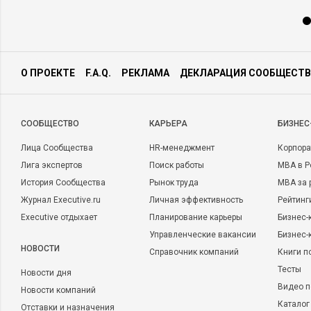
О ПРОЕКТЕ
F.A.Q.
РЕКЛАМА
ДЕКЛАРАЦИЯ СООБЩЕСТВ
CООБЩЕСТВО
КАРЬЕРА
БИЗНЕС
Лица Сообщества
HR-менеджмент
Корпора
Лига экспертов
Поиск работы
MBA в Р
История Сообщества
Рынок труда
MBA за 
Журнал Executive.ru
Личная эффективность
Рейтинг
Executive отдыхает
Планирование карьеры
Бизнес-
Управленческие вакансии
Бизнес-
НОВОСТИ
Справочник компаний
Книги п
Тесты
Новости дня
Видео п
Новости компаний
Каталог
Отставки и назначения