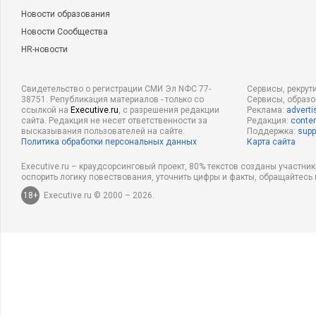
Новости образования
Новости Сообщества
HR-новости
Свидетельство о регистрации СМИ Эл NФС 77-
Сервисы, рекрут
38751. Републикация материалов - только со
Сервисы, образ
ссылкой на
Executive.ru
, с разрешения редакции
Реклама:
adverti
сайта. Редакция не несет ответственности за
Редакция:
conten
высказывания пользователей на сайте.
Поддержка:
supp
Политика обработки персональных данных
Карта сайта
Executive.ru – краудсорсинговый проект, 80% текстов созданы участни
оспорить логику повествования, уточнить цифры и факты, обращайтесь 
18+
Executive.ru © 2000 – 2026.