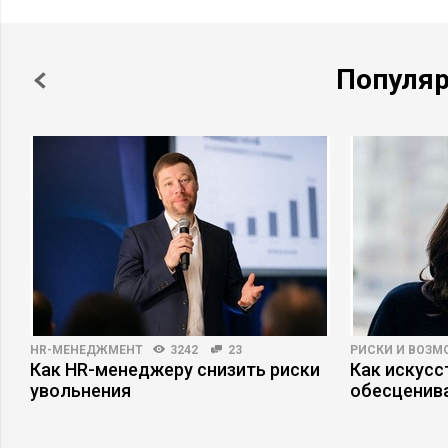
Популя
HR-МЕНЕДЖМЕНТ
3242
23
РИСКИ И ВОЗ
а
Как HR-менеджеру снизить риски
Как искусс
увольнения
обесценива