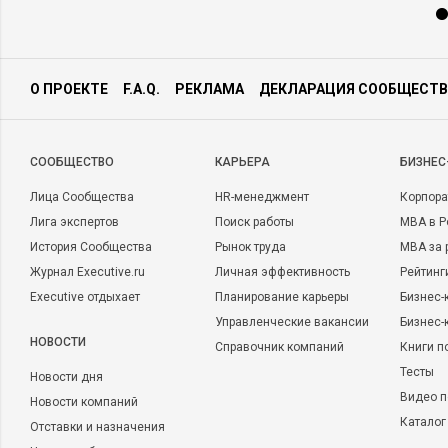
О ПРОЕКТЕ
F.A.Q.
РЕКЛАМА
ДЕКЛАРАЦИЯ СООБЩЕСТВ
CООБЩЕСТВО
КАРЬЕРА
БИЗНЕС
Лица Сообщества
HR-менеджмент
Корпора
Лига экспертов
Поиск работы
MBA в Р
История Сообщества
Рынок труда
MBA за 
Журнал Executive.ru
Личная эффективность
Рейтинг
Executive отдыхает
Планирование карьеры
Бизнес-
Управленческие вакансии
Бизнес-
НОВОСТИ
Справочник компаний
Книги п
Тесты
Новости дня
Видео п
Новости компаний
Каталог
Отставки и назначения