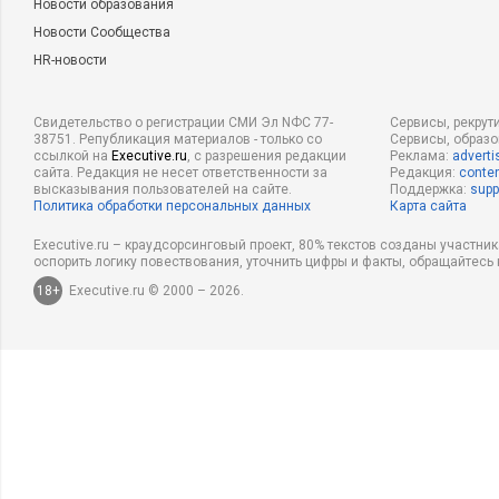
Новости образования
Новости Сообщества
HR-новости
Свидетельство о регистрации СМИ Эл NФС 77-
Сервисы, рекрут
38751. Републикация материалов - только со
Сервисы, образ
ссылкой на
Executive.ru
, с разрешения редакции
Реклама:
adverti
сайта. Редакция не несет ответственности за
Редакция:
conten
высказывания пользователей на сайте.
Поддержка:
supp
Политика обработки персональных данных
Карта сайта
Executive.ru – краудсорсинговый проект, 80% текстов созданы участни
оспорить логику повествования, уточнить цифры и факты, обращайтесь 
18+
Executive.ru © 2000 – 2026.