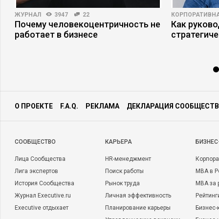
ЖУРНАЛ
3947
22
КОРПОРАТИВНА
Почему человекоцентричность не
Как руково
работает в бизнесе
стратегиче
О ПРОЕКТЕ
F.A.Q.
РЕКЛАМА
ДЕКЛАРАЦИЯ СООБЩЕСТВ
CООБЩЕСТВО
КАРЬЕРА
БИЗНЕС
Лица Сообщества
HR-менеджмент
Корпора
Лига экспертов
Поиск работы
MBA в Р
История Сообщества
Рынок труда
MBA за 
Журнал Executive.ru
Личная эффективность
Рейтинг
Executive отдыхает
Планирование карьеры
Бизнес-