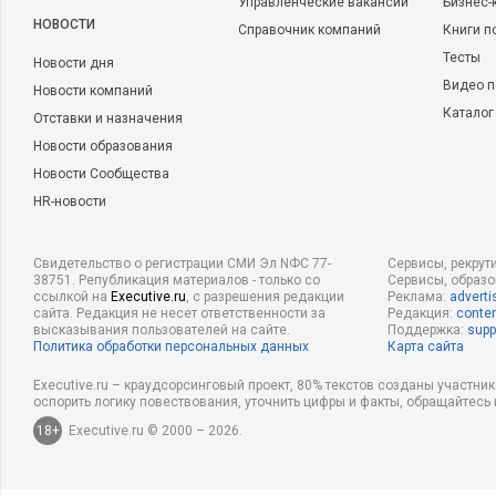
Управленческие вакансии
Бизнес-
НОВОСТИ
Справочник компаний
Книги п
Тесты
Новости дня
Видео п
Новости компаний
Каталог
Отставки и назначения
Новости образования
Новости Сообщества
HR-новости
Свидетельство о регистрации СМИ Эл NФС 77-
Сервисы, рекрут
38751. Републикация материалов - только со
Сервисы, образ
ссылкой на
Executive.ru
, с разрешения редакции
Реклама:
adverti
сайта. Редакция не несет ответственности за
Редакция:
conten
высказывания пользователей на сайте.
Поддержка:
supp
Политика обработки персональных данных
Карта сайта
Executive.ru – краудсорсинговый проект, 80% текстов созданы участни
оспорить логику повествования, уточнить цифры и факты, обращайтесь 
18+
Executive.ru © 2000 – 2026.