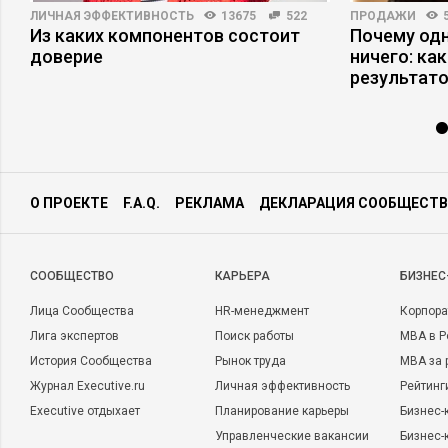
ЛИЧНАЯ ЭФФЕКТИВНОСТЬ
13675
522
ПРОДАЖИ
Из каких компонентов состоит
Почему одн
доверие
ничего: ка
результат
О ПРОЕКТЕ
F.A.Q.
РЕКЛАМА
ДЕКЛАРАЦИЯ СООБЩЕСТВ
CООБЩЕСТВО
КАРЬЕРА
БИЗНЕС
Лица Сообщества
HR-менеджмент
Корпора
Лига экспертов
Поиск работы
MBA в Р
История Сообщества
Рынок труда
MBA за 
Журнал Executive.ru
Личная эффективность
Рейтинг
Executive отдыхает
Планирование карьеры
Бизнес-
Управленческие вакансии
Бизнес-