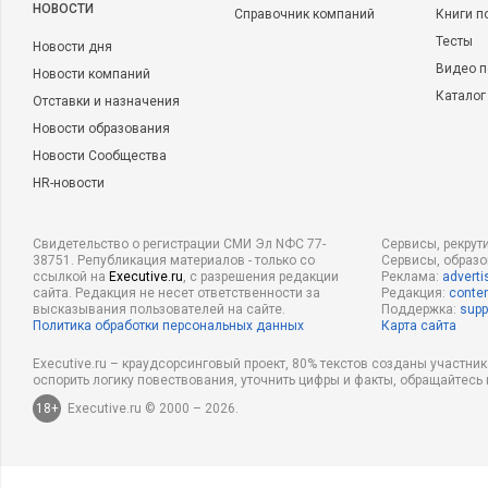
НОВОСТИ
Справочник компаний
Книги п
Тесты
Новости дня
Видео п
Новости компаний
Каталог
Отставки и назначения
Новости образования
Новости Сообщества
HR-новости
Свидетельство о регистрации СМИ Эл NФС 77-
Сервисы, рекрут
38751. Републикация материалов - только со
Сервисы, образ
ссылкой на
Executive.ru
, с разрешения редакции
Реклама:
adverti
сайта. Редакция не несет ответственности за
Редакция:
conten
высказывания пользователей на сайте.
Поддержка:
supp
Политика обработки персональных данных
Карта сайта
Executive.ru – краудсорсинговый проект, 80% текстов созданы участни
оспорить логику повествования, уточнить цифры и факты, обращайтесь 
18+
Executive.ru © 2000 – 2026.