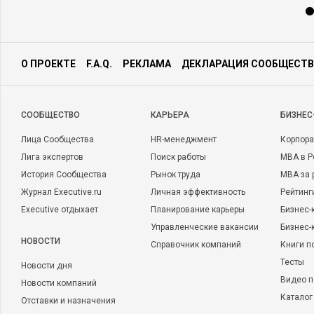
О ПРОЕКТЕ
F.A.Q.
РЕКЛАМА
ДЕКЛАРАЦИЯ СООБЩЕСТВ
CООБЩЕСТВО
КАРЬЕРА
БИЗНЕС
Лица Сообщества
HR-менеджмент
Корпора
Лига экспертов
Поиск работы
MBA в Р
История Сообщества
Рынок труда
MBA за 
Журнал Executive.ru
Личная эффективность
Рейтинг
Executive отдыхает
Планирование карьеры
Бизнес-
Управленческие вакансии
Бизнес-
НОВОСТИ
Справочник компаний
Книги п
Тесты
Новости дня
Видео п
Новости компаний
Каталог
Отставки и назначения