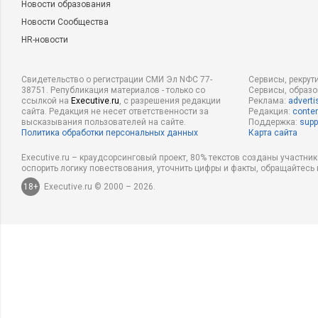
Новости образования
Новости Сообщества
HR-новости
Свидетельство о регистрации СМИ Эл NФС 77-
Сервисы, рекрут
38751. Републикация материалов - только со
Сервисы, образ
ссылкой на
Executive.ru
, с разрешения редакции
Реклама:
adverti
сайта. Редакция не несет ответственности за
Редакция:
conten
высказывания пользователей на сайте.
Поддержка:
supp
Политика обработки персональных данных
Карта сайта
Executive.ru – краудсорсинговый проект, 80% текстов созданы участни
оспорить логику повествования, уточнить цифры и факты, обращайтесь 
18+
Executive.ru © 2000 – 2026.