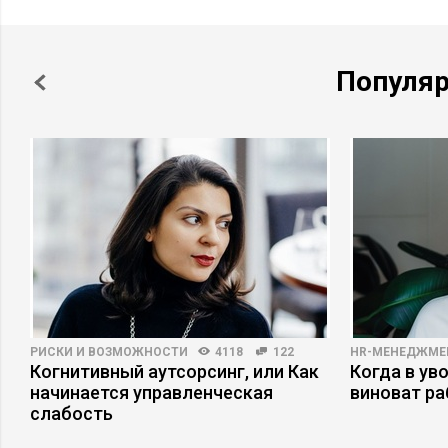
Популя
РИСКИ И ВОЗМОЖНОСТИ
4118
122
HR-МЕНЕДЖМЕ
а
Когнитивный аутсорсинг, или Как
Когда в ув
начинается управленческая
виноват р
слабость