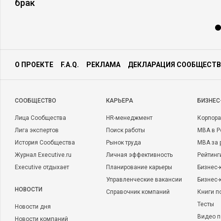
брак
О ПРОЕКТЕ
F.A.Q.
РЕКЛАМА
ДЕКЛАРАЦИЯ СООБЩЕСТВ
CООБЩЕСТВО
КАРЬЕРА
БИЗНЕС
Лица Сообщества
HR-менеджмент
Корпора
Лига экспертов
Поиск работы
MBA в Р
История Сообщества
Рынок труда
MBA за 
Журнал Executive.ru
Личная эффективность
Рейтинг
Executive отдыхает
Планирование карьеры
Бизнес-
Управленческие вакансии
Бизнес-
НОВОСТИ
Справочник компаний
Книги п
Тесты
Новости дня
Видео п
Новости компаний