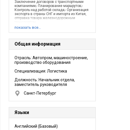
Заключение договоров с транспортными
компаниями;- Планирование маршрутов;-
Контроль над работой склада;- Организация
экспорта в страны СНГ и импорта из Китая,
отправка товара железнодорожным
транспортом.
Описание деятельности компании:
показать все…
Развитая сбытовая сеть, состоящая из
собственных филиалов. Оптово-розничная
торговля отечественными запчастями.
Общая информация
Отрасль: Автопром, машиностроение,
производство оборудования
Специализация: Логистика
Должность:
Начальник отдела,
заместитель руководителя
Санкт-Петербург
Языки
Английский
(Базовый)