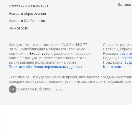
Каталог
Отставки и назначения
Новости образования
Новости Сообщества
HR-новости
Свидетельство о регистрации СМИ Эл NФС 77-
Сервисы, рекрут
38751. Републикация материалов - только со
Сервисы, образ
ссылкой на
Executive.ru
, с разрешения редакции
Реклама:
adverti
сайта. Редакция не несет ответственности за
Редакция:
conten
высказывания пользователей на сайте.
Поддержка:
supp
Политика обработки персональных данных
Карта сайта
Executive.ru – краудсорсинговый проект, 80% текстов созданы участни
оспорить логику повествования, уточнить цифры и факты, обращайтесь 
18+
Executive.ru © 2000 – 2026.