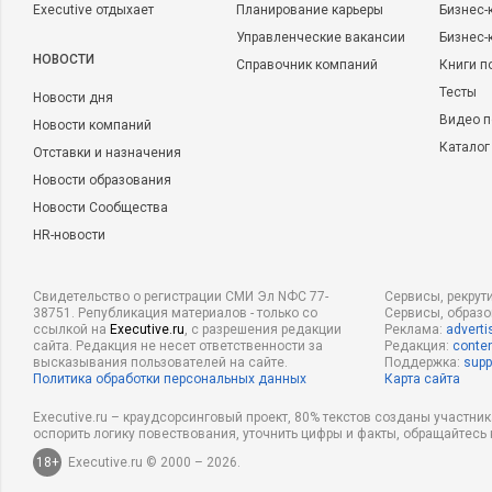
Executive отдыхает
Планирование карьеры
Бизнес-
Управленческие вакансии
Бизнес-
НОВОСТИ
Справочник компаний
Книги п
Тесты
Новости дня
Видео п
Новости компаний
Каталог
Отставки и назначения
Новости образования
Новости Сообщества
HR-новости
Свидетельство о регистрации СМИ Эл NФС 77-
Сервисы, рекрут
38751. Републикация материалов - только со
Сервисы, образ
ссылкой на
Executive.ru
, с разрешения редакции
Реклама:
adverti
сайта. Редакция не несет ответственности за
Редакция:
conten
высказывания пользователей на сайте.
Поддержка:
supp
Политика обработки персональных данных
Карта сайта
Executive.ru – краудсорсинговый проект, 80% текстов созданы участни
оспорить логику повествования, уточнить цифры и факты, обращайтесь 
18+
Executive.ru © 2000 – 2026.