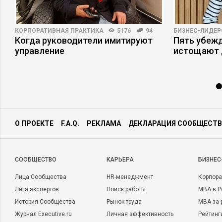
КОРПОРАТИВНАЯ ПРАКТИКА
5176
94
БИЗНЕС-ЛИДЕР
Когда руководители имитируют
Пять убеж
управление
истощают 
О ПРОЕКТЕ
F.A.Q.
РЕКЛАМА
ДЕКЛАРАЦИЯ СООБЩЕСТВ
CООБЩЕСТВО
КАРЬЕРА
БИЗНЕС
Лица Сообщества
HR-менеджмент
Корпора
Лига экспертов
Поиск работы
MBA в Р
История Сообщества
Рынок труда
MBA за 
Журнал Executive.ru
Личная эффективность
Рейтинг