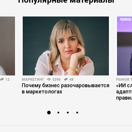
12
МАРКЕТИНГ
3296
48
РЫНОК 
Почему бизнес разочаровывается
«ИИ с
в маркетологах
адапт
прави