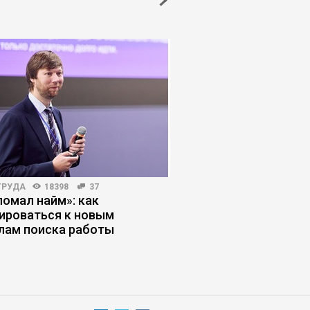
ТРУДА
18398
37
ЖУРНАЛ
7419
273
ломал найм»: как
Почему студенты с
ироваться к новым
помощь нейросетей
лам поиска работы