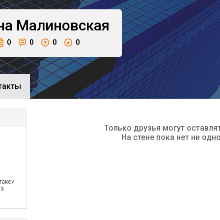
на
Малиновская
0
0
0
0
такты
Только друзья могут оставля
На стене пока нет ни одн
такси
на