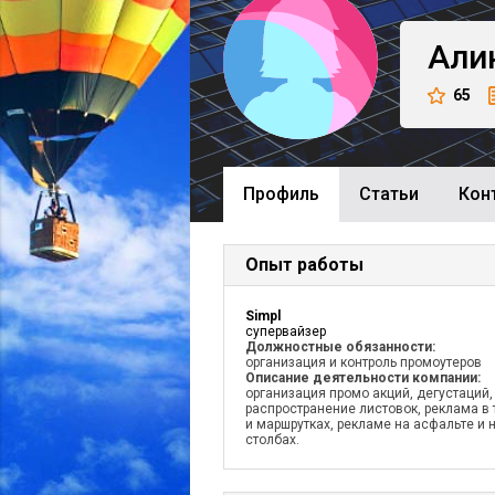
Али
65
Профиль
Cтатьи
Кон
Опыт работы
Simpl
супервайзер
Должностные обязанности:
организация и контроль промоутеров
Описание деятельности компании:
организация промо акций, дегустаций,
распространение листовок, реклама в 
и маршрутках, рекламе на асфальте и 
столбах.