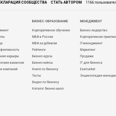
ЕКЛАРАЦИЯ СООБЩЕСТВА
СТАТЬ АВТОРОМ
1166 пользовате
БИЗНЕС-ОБРАЗОВАНИЕ
МЕНЕДЖМЕНТ
жмент
Корпоративное обучение
Бизнес-лидерство
оты
MBA в России
Корпоративная практик
да
MBA за рубежом
IT-менеджмент
фективность
Рейтинги
Маркетинг
ние карьеры
Бизнес-курсы
Продажи
еские вакансии
Бизнес-кейсы
IT для бизнеса
ик компаний
Книги по бизнесу
Exemarket
Тесты
Энциклопедия менедж
Видео по бизнесу
Каталог бизнес-школ