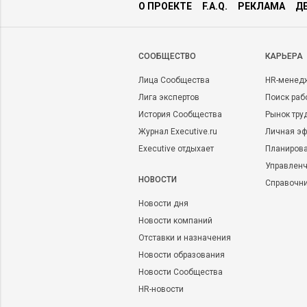
О ПРОЕКТЕ
F.A.Q.
РЕКЛАМА
Д
CООБЩЕСТВО
КАРЬЕРА
Лица Сообщества
HR-менед
Лига экспертов
Поиск раб
История Сообщества
Рынок тру
Журнал Executive.ru
Личная эф
Executive отдыхает
Планирова
Управленч
НОВОСТИ
Справочн
Новости дня
Новости компаний
Отставки и назначения
Новости образования
Новости Сообщества
HR-новости