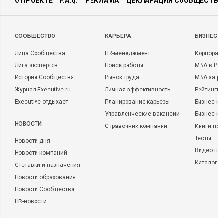
О ПРОЕКТЕ
F.A.Q.
РЕКЛАМА
ДЕКЛАРАЦИЯ СООБЩЕСТВ
CООБЩЕСТВО
КАРЬЕРА
БИЗНЕС
Лица Сообщества
HR-менеджмент
Корпора
Лига экспертов
Поиск работы
MBA в Р
История Сообщества
Рынок труда
MBA за 
Журнал Executive.ru
Личная эффективность
Рейтинг
Executive отдыхает
Планирование карьеры
Бизнес-
Управленческие вакансии
Бизнес-
НОВОСТИ
Справочник компаний
Книги п
Тесты
Новости дня
Видео п
Новости компаний
Каталог
Отставки и назначения
Новости образования
Новости Сообщества
HR-новости