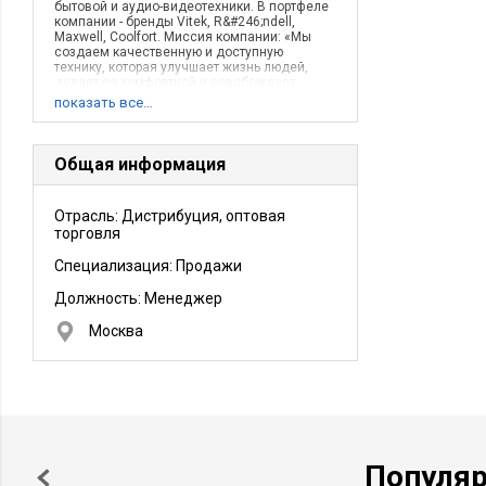
бытовой и аудио-видеотехники. В портфеле
компании - бренды Vitek, R&#246;ndell,
Maxwell, Coolfort. Миссия компании: «Мы
создаем качественную и доступную
технику, которая улучшает жизнь людей,
делает ее комфортной и освобождает
время для отдыха и общения».
показать все…
Общая информация
Отрасль: Дистрибуция, оптовая
торговля
Специализация: Продажи
Должность:
Менеджер
Москва
Популя