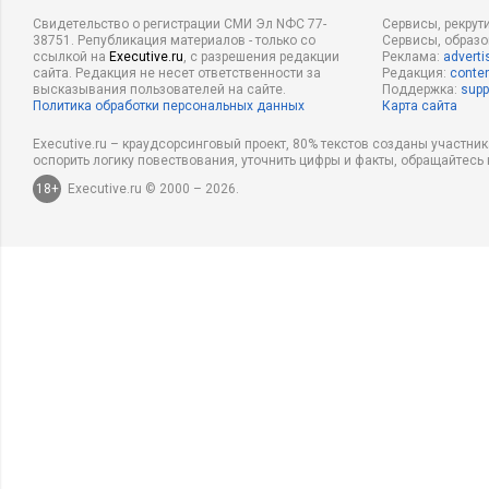
Свидетельство о регистрации СМИ Эл NФС 77-
Сервисы, рекрут
38751. Републикация материалов - только со
Сервисы, образ
ссылкой на
Executive.ru
, с разрешения редакции
Реклама:
adverti
сайта. Редакция не несет ответственности за
Редакция:
conten
высказывания пользователей на сайте.
Поддержка:
supp
Политика обработки персональных данных
Карта сайта
Executive.ru – краудсорсинговый проект, 80% текстов созданы участни
оспорить логику повествования, уточнить цифры и факты, обращайтесь 
18+
Executive.ru © 2000 – 2026.