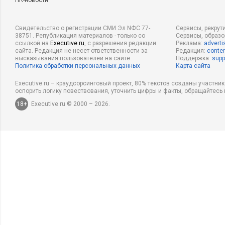
HR-новости
Свидетельство о регистрации СМИ Эл NФС 77-
Сервисы, рекрут
38751. Републикация материалов - только со
Сервисы, образ
ссылкой на
Executive.ru
, с разрешения редакции
Реклама:
adverti
сайта. Редакция не несет ответственности за
Редакция:
conten
высказывания пользователей на сайте.
Поддержка:
supp
Политика обработки персональных данных
Карта сайта
Executive.ru – краудсорсинговый проект, 80% текстов созданы участни
оспорить логику повествования, уточнить цифры и факты, обращайтесь 
18+
Executive.ru © 2000 – 2026.