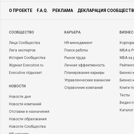
О ПРОЕКТЕ
F.A.Q.
РЕКЛАМА
ДЕКЛАРАЦИЯ СООБЩЕСТВ
CООБЩЕСТВО
КАРЬЕРА
БИЗНЕС
Лица Сообщества
HR-менеджмент
Корпора
Лига экспертов
Поиск работы
MBA в Р
История Сообщества
Рынок труда
MBA за 
Журнал Executive.ru
Личная эффективность
Рейтинг
Executive отдыхает
Планирование карьеры
Бизнес-
Управленческие вакансии
Бизнес-
НОВОСТИ
Справочник компаний
Книги п
Тесты
Новости дня
Видео п
Новости компаний
Каталог
Отставки и назначения
Новости образования
Новости Сообщества