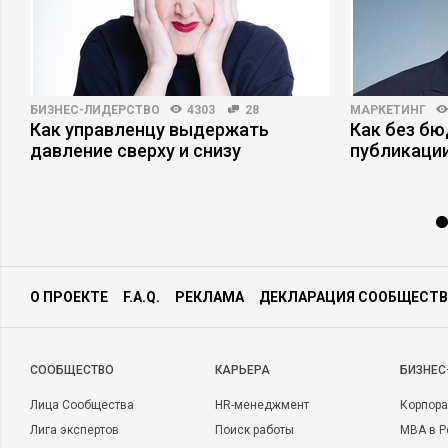
БИЗНЕС-ЛИДЕРСТВО
4303
28
МАРКЕТИНГ
Как управленцу выдержать
Как без б
давление сверху и снизу
публикаци
О ПРОЕКТЕ
F.A.Q.
РЕКЛАМА
ДЕКЛАРАЦИЯ СООБЩЕСТВ
CООБЩЕСТВО
КАРЬЕРА
БИЗНЕС
Лица Сообщества
HR-менеджмент
Корпора
Лига экспертов
Поиск работы
MBA в Р