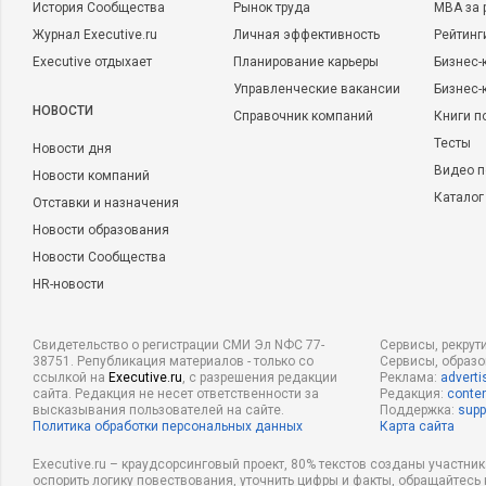
История Сообщества
Рынок труда
MBA за 
Журнал Executive.ru
Личная эффективность
Рейтинг
Executive отдыхает
Планирование карьеры
Бизнес-
Управленческие вакансии
Бизнес-
НОВОСТИ
Справочник компаний
Книги п
Тесты
Новости дня
Видео п
Новости компаний
Каталог
Отставки и назначения
Новости образования
Новости Сообщества
HR-новости
Свидетельство о регистрации СМИ Эл NФС 77-
Сервисы, рекрут
38751. Републикация материалов - только со
Сервисы, образ
ссылкой на
Executive.ru
, с разрешения редакции
Реклама:
adverti
сайта. Редакция не несет ответственности за
Редакция:
conten
высказывания пользователей на сайте.
Поддержка:
supp
Политика обработки персональных данных
Карта сайта
Executive.ru – краудсорсинговый проект, 80% текстов созданы участни
оспорить логику повествования, уточнить цифры и факты, обращайтесь 