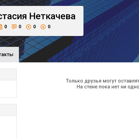
стасия
Неткачева
0
0
0
0
такты
Только друзья могут оставля
На стене пока нет ни одн