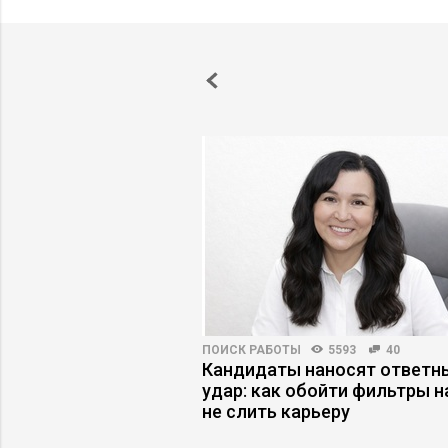
АРЬЕРЫ
6244
50
ПОИСК РАБОТЫ
5593
40
 руководитель
Кандидаты наносят ответн
ильный выбор
удар: как обойти фильтры н
не слить карьеру