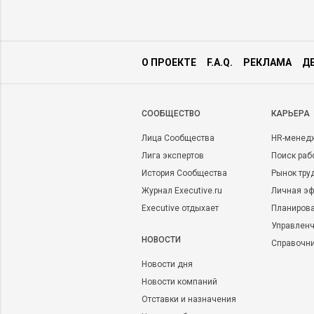
О ПРОЕКТЕ
F.A.Q.
РЕКЛАМА
Д
CООБЩЕСТВО
КАРЬЕРА
Лица Сообщества
HR-менед
Лига экспертов
Поиск раб
История Сообщества
Рынок тру
Журнал Executive.ru
Личная эф
Executive отдыхает
Планирова
Управленч
НОВОСТИ
Справочн
Новости дня
Новости компаний
Отставки и назначения