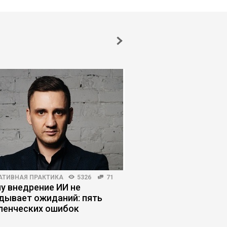
АТИВНАЯ ПРАКТИКА
5326
71
HR-МЕНЕДЖМЕНТ
3735
у внедрение ИИ не
Зачем нанимать на р
дывает ожиданий: пять
которые раздражаю
ленческих ошибок