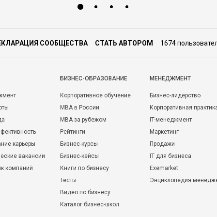
ЕКЛАРАЦИЯ СООБЩЕСТВА
СТАТЬ АВТОРОМ
1674 пользовате
БИЗНЕС-ОБРАЗОВАНИЕ
МЕНЕДЖМЕНТ
жмент
Корпоративное обучение
Бизнес-лидерство
оты
MBA в России
Корпоративная практик
да
MBA за рубежом
IT-менеджмент
фективность
Рейтинги
Маркетинг
ние карьеры
Бизнес-курсы
Продажи
еские вакансии
Бизнес-кейсы
IT для бизнеса
ик компаний
Книги по бизнесу
Exemarket
Тесты
Энциклопедия менедж
Видео по бизнесу
Каталог бизнес-школ