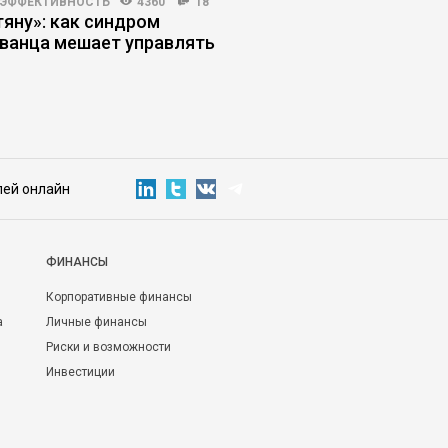
 ЭФФЕКТИВНОСТЬ
4360
18
КОРПОРАТИВНАЯ ПРАКТИКА
тяну»: как синдром
Проектный менедже
ванца мешает управлять
оператор нейросете
политический архит
лей онлайн
ФИНАНСЫ
Корпоративные финансы
а
Личные финансы
Риски и возможности
Инвестиции