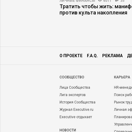
3003
46
ЛИЧНЫЕ ФИНАНСЫ
4011
35
енный интеллект
Тратить чтобы жить: маниф
т бизнес-курсы
против культа накопления
О ПРОЕКТЕ
F.A.Q.
РЕКЛАМА
Д
CООБЩЕСТВО
КАРЬЕРА
Лица Сообщества
HR-менед
Лига экспертов
Поиск раб
История Сообщества
Рынок тру
Журнал Executive.ru
Личная эф
Executive отдыхает
Планирова
Управленч
НОВОСТИ
Справочн