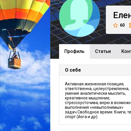
Еле
60
Профиль
Cтатьи
Кон
О себе
Активная жизненная позиция,
ответственна, целеустремленна,
умение аналитически мыслить,
креативное мышление,
стрессоусточива, верю в возмож
выполнения «невыполнимых»
задач.Свободное время: Книги, те
спорт (йога и др).