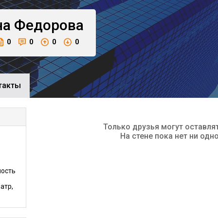
на
Федорова
0
0
0
0
такты
Только друзья могут оставля
На стене пока нет ни одн
ность
атр,