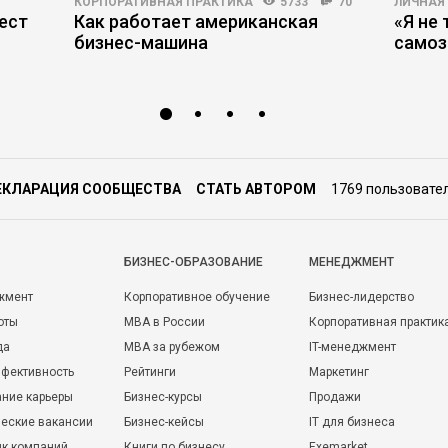
КОРПОРАТИВНАЯ ПРАКТИКА
5733
70
ЛИЧНАЯ
ест
Как работает американская
«Я не 
бизнес-машина
самоз
ЕКЛАРАЦИЯ СООБЩЕСТВА
СТАТЬ АВТОРОМ
1769 пользовате
БИЗНЕС-ОБРАЗОВАНИЕ
МЕНЕДЖМЕНТ
жмент
Корпоративное обучение
Бизнес-лидерство
оты
MBA в России
Корпоративная практик
да
MBA за рубежом
IT-менеджмент
фективность
Рейтинги
Маркетинг
ние карьеры
Бизнес-курсы
Продажи
еские вакансии
Бизнес-кейсы
IT для бизнеса
ик компаний
Книги по бизнесу
Exemarket