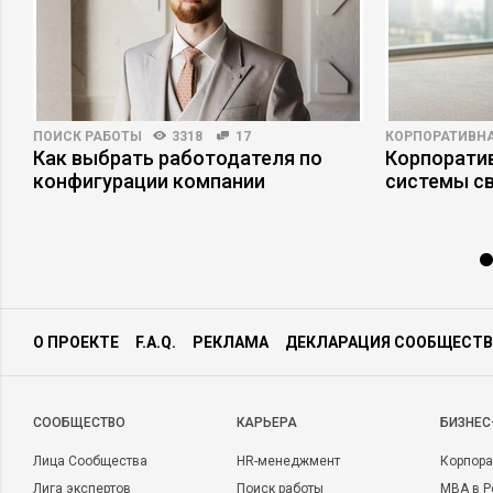
ПОИСК РАБОТЫ
3318
17
КОРПОРАТИВНА
в
Как выбрать работодателя по
Корпоратив
конфигурации компании
системы св
О ПРОЕКТЕ
F.A.Q.
РЕКЛАМА
ДЕКЛАРАЦИЯ СООБЩЕСТВ
CООБЩЕСТВО
КАРЬЕРА
БИЗНЕС
Лица Сообщества
HR-менеджмент
Корпора
Лига экспертов
Поиск работы
MBA в Р