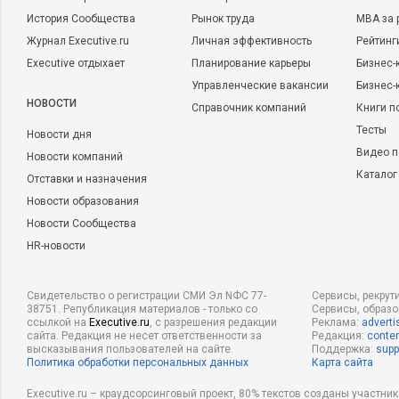
История Сообщества
Рынок труда
MBA за 
Журнал Executive.ru
Личная эффективность
Рейтинг
Executive отдыхает
Планирование карьеры
Бизнес-
Управленческие вакансии
Бизнес-
НОВОСТИ
Справочник компаний
Книги п
Тесты
Новости дня
Видео п
Новости компаний
Каталог
Отставки и назначения
Новости образования
Новости Сообщества
HR-новости
Свидетельство о регистрации СМИ Эл NФС 77-
Сервисы, рекрут
38751. Републикация материалов - только со
Сервисы, образ
ссылкой на
Executive.ru
, с разрешения редакции
Реклама:
adverti
сайта. Редакция не несет ответственности за
Редакция:
conten
высказывания пользователей на сайте.
Поддержка:
supp
Политика обработки персональных данных
Карта сайта
Executive.ru – краудсорсинговый проект, 80% текстов созданы участни