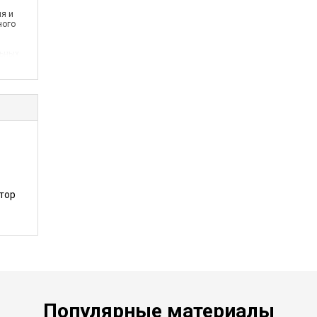
я и
ного
льных
тор
Популярные материалы