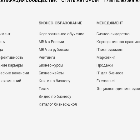
ЕКЛАРАЦИЯ СООБЩЕСТВА
СТАТЬ АВТОРОМ
1788 пользовате
БИЗНЕС-ОБРАЗОВАНИЕ
МЕНЕДЖМЕНТ
жмент
Корпоративное обучение
Бизнес-лидерство
оты
MBA в России
Корпоративная практик
да
MBA за рубежом
IT-менеджмент
фективность
Рейтинги
Маркетинг
ние карьеры
Бизнес-курсы
Продажи
еские вакансии
Бизнес-кейсы
IT для бизнеса
ик компаний
Книги по бизнесу
Exemarket
Тесты
Энциклопедия менедж
Видео по бизнесу
Каталог бизнес-школ