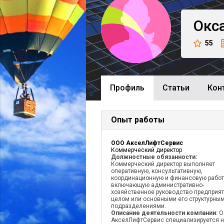
Окс
55
Профиль
Cтатьи
Кон
Опыт работы
ООО АкселЛифтСервис
Коммерческий директор
Должностные обязанности:
Коммерческий директор выполняет
оперативную, консультативную,
координационную и финансовую работ
включающую административно-
хозяйственное руководство предприя
целом или основными его структурны
подразделениями.
Описание деятельности компании:
О
АкселЛифтСервис специализируется 