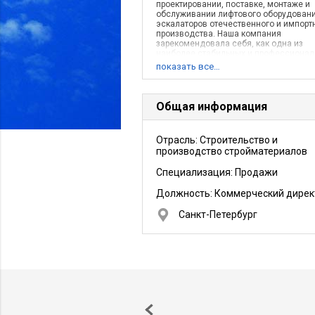
проектировании, поставке, монтаже и
обслуживании лифтового оборудовани
эскалаторов отечественного и импорт
производства. Наша компания
зарекомендовала себя, как одна из
наиболее стабильных и профессиона
в лифтовой отрасли.
показать все…
Общая информация
Отрасль: Строительство и
производство стройматериалов
Специализация: Продажи
Должность:
Коммерческий дирек
Санкт-Петербург