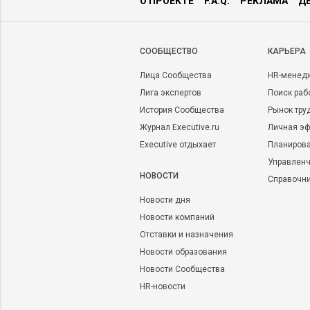
О ПРОЕКТЕ
F.A.Q.
РЕКЛАМА
Д
CООБЩЕСТВО
КАРЬЕРА
Лица Сообщества
HR-менед
Лига экспертов
Поиск раб
История Сообщества
Рынок тру
Журнал Executive.ru
Личная эф
Executive отдыхает
Планирова
Управленч
НОВОСТИ
Справочн
Новости дня
Новости компаний
Отставки и назначения
Новости образования
Новости Сообщества
HR-новости