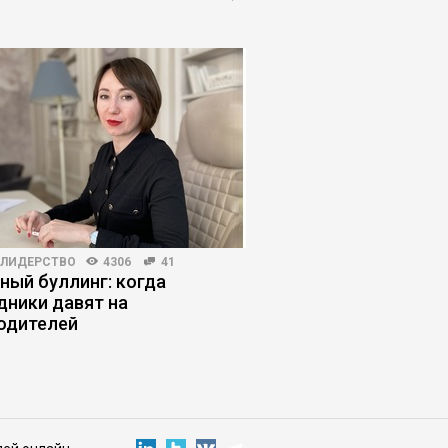
-ЛИДЕРСТВО
4306
41
МАРКЕТИНГ
3000
3
ный буллинг: когда
14 деловых меропри
дники давят на
которые стоит посе
одителей
руководителям