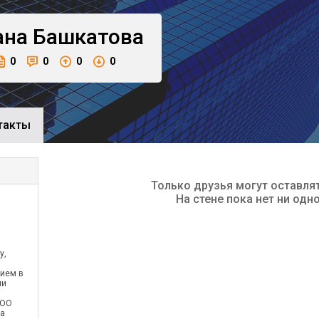
ана
Башкатова
0
0
0
0
такты
Только друзья могут оставля
На стене пока нет ни одн
у,
тием в
ми
ОО
на