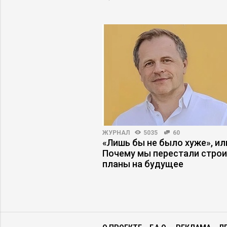
ВНОСТЬ
4360
18
ЖУРНАЛ
5035
60
как синдром
«Лишь бы не было хуже», ил
мешает управлять
Почему мы перестали стро
планы на будущее