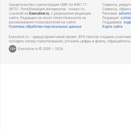
Свидетельство о регистрации СМИ Эл NФС 77-
Сервисы, рекрут
38751. Републикация материалов - только со
Сервисы, образ
ссылкой на
Executive.ru
, с разрешения редакции
Реклама:
adverti
сайта. Редакция не несет ответственности за
Редакция:
conten
высказывания пользователей на сайте.
Поддержка:
supp
Политика обработки персональных данных
Карта сайта
Executive.ru – краудсорсинговый проект, 80% текстов созданы участни
оспорить логику повествования, уточнить цифры и факты, обращайтесь 
18+
Executive.ru © 2000 – 2026.