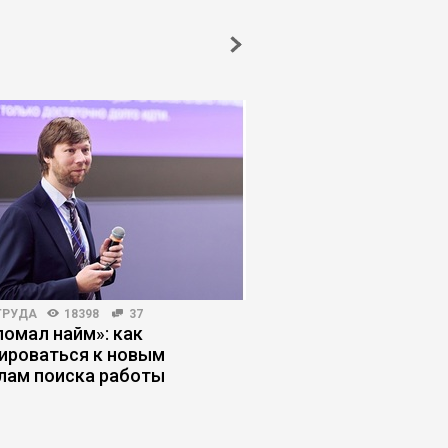
ТРУДА
18398
37
БИЗНЕС-ЛИДЕРСТВО
351
ломал найм»: как
Атланты vs демиурги
ироваться к новым
режим управления б
лам поиска работы
для бизнеса