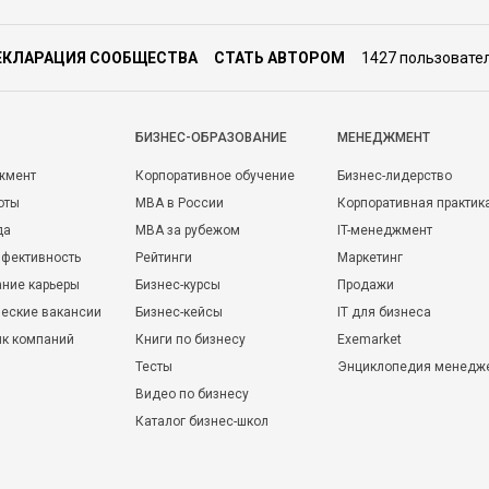
ЕКЛАРАЦИЯ СООБЩЕСТВА
СТАТЬ АВТОРОМ
1427 пользовате
БИЗНЕС-ОБРАЗОВАНИЕ
МЕНЕДЖМЕНТ
жмент
Корпоративное обучение
Бизнес-лидерство
оты
MBA в России
Корпоративная практик
да
MBA за рубежом
IT-менеджмент
фективность
Рейтинги
Маркетинг
ние карьеры
Бизнес-курсы
Продажи
еские вакансии
Бизнес-кейсы
IT для бизнеса
ик компаний
Книги по бизнесу
Exemarket
Тесты
Энциклопедия менедж
Видео по бизнесу
Каталог бизнес-школ