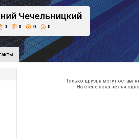
ений
Чечельницкий
0
0
0
0
такты
Только друзья могут оставля
На стене пока нет ни одн