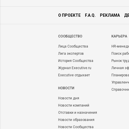
О ПРОЕКТЕ
F.A.Q.
РЕКЛАМА
Д
CООБЩЕСТВО
КАРЬЕРА
Лица Сообщества
HR-менед
Лига экспертов
Поиск раб
История Сообщества
Рынок тру
Журнал Executive.ru
Личная эф
Executive отдыхает
Планирова
Управленч
НОВОСТИ
Справочн
Новости дня
Новости компаний
Отставки и назначения
Новости образования
Новости Сообщества