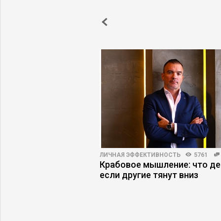
5655
54
ЛИЧНАЯ ЭФФЕКТИВНОСТЬ
5761
ге: где
Крабовое мышление: что де
я эффективность и
если другие тянут вниз
риски