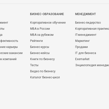
БИЗНЕС-ОБРАЗОВАНИЕ
МЕНЕДЖМЕНТ
жмент
Корпоративное обучение
Бизнес-лидерство
оты
MBA в России
Корпоративная практик
да
MBA за рубежом
IT-менеджмент
фективность
Рейтинги
Маркетинг
ние карьеры
Бизнес-курсы
Продажи
еские вакансии
Бизнес-кейсы
IT для бизнеса
ик компаний
Книги по бизнесу
Exemarket
Тесты
Энциклопедия менедж
Видео по бизнесу
Каталог бизнес-школ