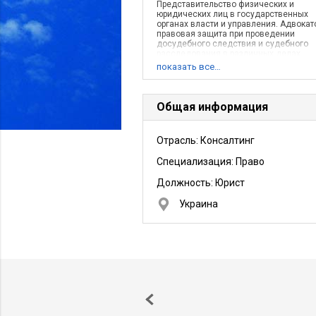
Представительство физических и
юридических лиц в государственных
органах власти и управления. Адвокат
правовая защита при проведении
досудебного следствия и судебного
расследования в различных делах.
Ведение гражданских, уголовных,
показать все…
хозяйственных дел на территории Укра
Помощь в возмещении морального
материального ущерба по вышеуказа
делам;
Общая информация
Отрасль: Консалтинг
Специализация: Право
Должность:
Юрист
Украина