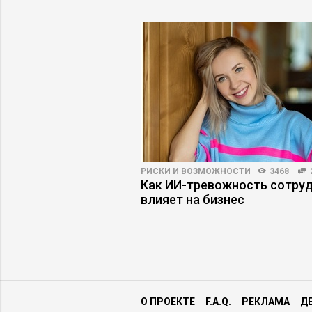
ВО
3512
74
РИСКИ И ВОЗМОЖНОСТИ
3468
емиурги: как сменить
Как ИИ-тревожность сотру
ения без ущерба
влияет на бизнес
О ПРОЕКТЕ
F.A.Q.
РЕКЛАМА
Д