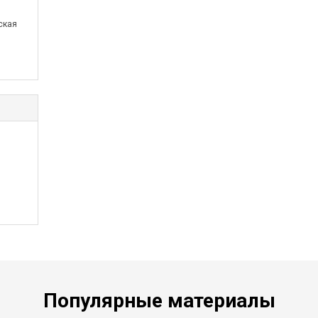
ская
ины.
нным
Популярные материалы