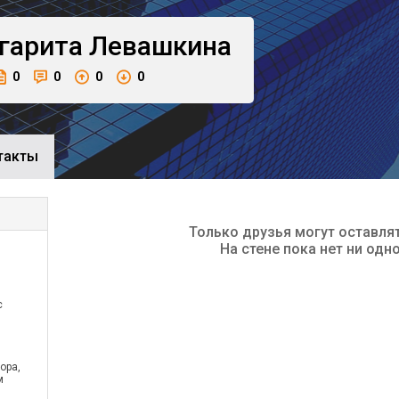
гарита
Левашкина
0
0
0
0
такты
Только друзья могут оставля
На стене пока нет ни одн
с
ора,
м