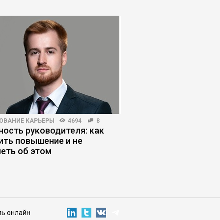
ОВАНИЕ КАРЬЕРЫ
4694
8
КОРПОРАТИВНАЯ ПРАКТИКА
ость руководителя: как
Почему усиление ко
ить повышение и не
лишает бизнес упра
еть об этом
ль онлайн