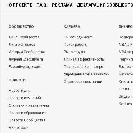
О ПРОЕКТЕ
F.A.Q.
РЕКЛАМА
ДЕКЛАРАЦИЯ СООБЩЕСТВ
CООБЩЕСТВО
КАРЬЕРА
БИЗНЕС
Лица Сообщества
HR-менеджмент
Корпора
Лига экспертов
Поиск работы
MBA в Р
История Сообщества
Рынок труда
MBA за 
Журнал Executive.ru
Личная эффективность
Рейтинг
Executive отдыхает
Планирование карьеры
Бизнес-
Управленческие вакансии
Бизнес-
НОВОСТИ
Справочник компаний
Книги п
Тесты
Новости дня
Видео п
Новости компаний
Каталог
Отставки и назначения
Новости образования
Новости Сообщества
HR-новости