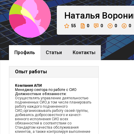
Наталья
Ворони
55
0
0
0
0
Профиль
Cтатьи
Контакты
Опыт работы
Компания АПИ
Менеджер сектора по работе с СИО
Должностные обязанности:
Осуществлять управление деятельностью
подчиненных СИО,в том числе планировать
работу каждого подчиненного
СИО,организовывать работу своей группы,
добиваясь добросовестного и качест-
венного исполнения СИО всех
обязанностей в соответствии со
Стандартом качества обслуживания
клиентов, а также контролируя выполнение