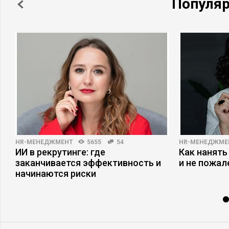
Популя
личного общения с Пользователями
Описание деятельности компании:
Продажа и информационное
сопровождение СПС КонсультантПлюс
HR-МЕНЕДЖМЕНТ
5655
54
HR-МЕНЕДЖМЕ
а
ИИ в рекрутинге: где
Как нанять
заканчивается эффективность и
и не пожал
начинаются риски