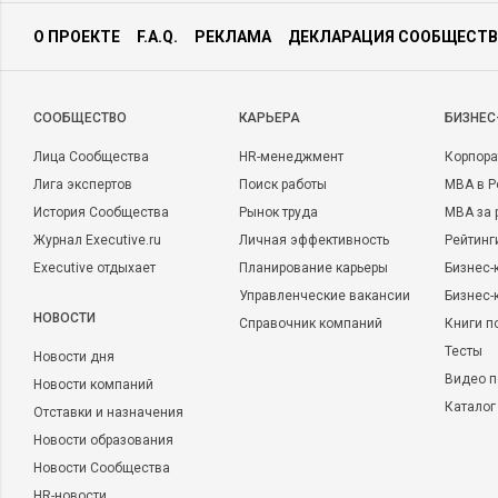
О ПРОЕКТЕ
F.A.Q.
РЕКЛАМА
ДЕКЛАРАЦИЯ СООБЩЕСТВ
CООБЩЕСТВО
КАРЬЕРА
БИЗНЕС
Лица Сообщества
HR-менеджмент
Корпора
Лига экспертов
Поиск работы
MBA в Р
История Сообщества
Рынок труда
MBA за 
Журнал Executive.ru
Личная эффективность
Рейтинг
Executive отдыхает
Планирование карьеры
Бизнес-
Управленческие вакансии
Бизнес-
НОВОСТИ
Справочник компаний
Книги п
Тесты
Новости дня
Видео п
Новости компаний
Каталог
Отставки и назначения
Новости образования
Новости Сообщества
HR-новости