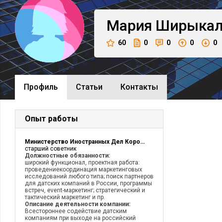
Мария
Ширыкал
60
0
0
0
0
Профиль
Cтатьи
Контакты
Опыт работы
Министерство Иностранных Дел Королевства Дания, Торговый Совет
старший советник
Должностные обязанности:
широкий функционал, проектная работа:
проведениекоординация маркетинговых
исследований любого типа; поиск партнеров
для датских компаний в России, программы
встреч, event-маркетинг; стратегический и
тактический маркетинг и пр.
Описание деятельности компании:
Всестороннее содействие датским
компаниям при выходе на российский