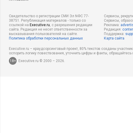
Свидетельство о регистрации СМИ Эл NФС 77-
Сервисы, рекрут
38751. Републикация материалов - только со
Сервисы, образ
ссылкой на
Executive.ru
, с разрешения редакции
Реклама:
adverti
сайта. Редакция не несет ответственности за
Редакция:
conten
высказывания пользователей на сайте.
Поддержка:
supp
Политика обработки персональных данных
Карта сайта
Executive.ru – краудсорсинговый проект, 80% текстов созданы участни
оспорить логику повествования, уточнить цифры и факты, обращайтесь 
18+
Executive.ru © 2000 – 2026.