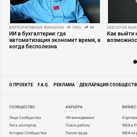
КОРПОРАТИВНЫЕ ФИНАНСЫ
3963
88
EXECUTIVE MAR
ИИ в бухгалтерии: где
Как выйти 
автоматизация экономит время, а
возможнос
когда бесполезна
О ПРОЕКТЕ
F.A.Q.
РЕКЛАМА
ДЕКЛАРАЦИЯ СООБЩЕСТВ
CООБЩЕСТВО
КАРЬЕРА
БИЗНЕС
Лица Сообщества
HR-менеджмент
Корпора
Лига экспертов
Поиск работы
MBA в Р
История Сообщества
Рынок труда
MBA за 