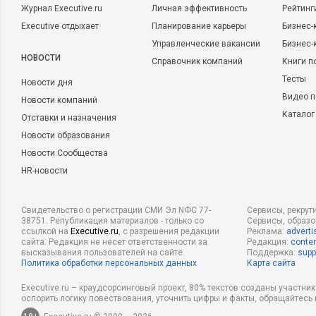
Журнал Executive.ru
Личная эффективность
Рейтинг
Executive отдыхает
Планирование карьеры
Бизнес-
Управленческие вакансии
Бизнес-
НОВОСТИ
Справочник компаний
Книги п
Тесты
Новости дня
Видео п
Новости компаний
Каталог
Отставки и назначения
Новости образования
Новости Сообщества
HR-новости
Свидетельство о регистрации СМИ Эл NФС 77-
Сервисы, рекрут
38751. Републикация материалов - только со
Сервисы, образ
ссылкой на
Executive.ru
, с разрешения редакции
Реклама:
adverti
сайта. Редакция не несет ответственности за
Редакция:
conten
высказывания пользователей на сайте.
Поддержка:
supp
Политика обработки персональных данных
Карта сайта
Executive.ru – краудсорсинговый проект, 80% текстов созданы участни
оспорить логику повествования, уточнить цифры и факты, обращайтесь 