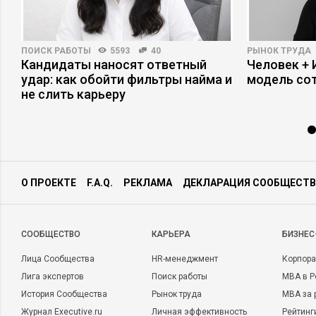
ПОИСК РАБОТЫ
5593
40
РЫНОК ТРУДА
Кандидаты наносят ответный
Человек + 
удар: как обойти фильтры найма и
модель со
не слить карьеру
О ПРОЕКТЕ
F.A.Q.
РЕКЛАМА
ДЕКЛАРАЦИЯ СООБЩЕСТВ
CООБЩЕСТВО
КАРЬЕРА
БИЗНЕС
Лица Сообщества
HR-менеджмент
Корпора
Лига экспертов
Поиск работы
MBA в Р
История Сообщества
Рынок труда
MBA за 
Журнал Executive.ru
Личная эффективность
Рейтинг