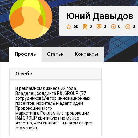
Юний
Давыдов
60
0
0
0
0
Профиль
Cтатьи
Контакты
О себе
В рекламном бизнесе 22 года.
Владелец холдинга R&I GROUP (77
сотрудников).Автор инновационных
проектов, носитель и адепт идей
Провокационного
маркетинга.Рекламные провокации
R&I GROUP критикуют не менее
яростно, чем хвалят – и в этом секрет
его успеха.