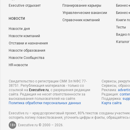
Executive отдыхает
Планирование карьеры
Бизнес-
Управленческие вакансии
Бизнес-
НОВОСТИ
Справочник компаний
Книги п
Тесты
Новости дня
Видео п
Новости компаний
Каталог
Отставки и назначения
Новости образования
Новости Сообщества
HR-новости
Свидетельство о регистрации СМИ Эл NФС 77-
Сервисы, рекрут
38751. Републикация материалов - только со
Сервисы, образ
ссылкой на
Executive.ru
, с разрешения редакции
Реклама:
adverti
сайта. Редакция не несет ответственности за
Редакция:
conten
высказывания пользователей на сайте.
Поддержка:
supp
Политика обработки персональных данных
Карта сайта
Executive.ru – краудсорсинговый проект, 80% текстов созданы участни
оспорить логику повествования, уточнить цифры и факты, обращайтесь 
18+
Executive.ru © 2000 – 2026.