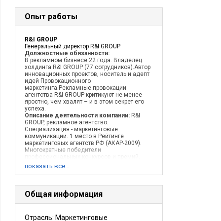
Опыт работы
R&I GROUP
Генеральный директор R&I GROUP
Должностные обязанности:
В рекламном бизнесе 22 года. Владелец
холдинга R&I GROUP (77 сотрудников).Автор
инновационных проектов, носитель и адепт
идей Провокационного
маркетинга.Рекламные провокации
агентства R&I GROUP критикуют не менее
яростно, чем хвалят – и в этом секрет его
успеха.
Описание деятельности компании:
R&I
GROUP, рекламное агентство.
Специализация - маркетинговые
коммуникации. 1 место в Рейтинге
маркетинговых агентств РФ (АКАР-2009).
Многократные победители
профессиональных конкурсов и премий,
обладатели 9 высших наград и Гран-при
показать все…
фестиваля «Серебряный Меркурий»,
победители Международной Маркетинговой
Премии «GLOBES-2009», призеры
Международного Фестиваля Рекламы
Общая информация
«Golden Hammer-2009», призеры
Московского Международного Фестиваля
Рекламы «Red Apple-2009», призеры
Отрасль: Маркетинговые
Киевского Международного Фестиваля