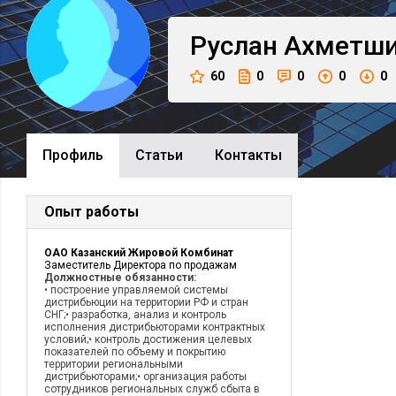
Руслан
Ахметш
60
0
0
0
0
Профиль
Cтатьи
Контакты
Опыт работы
ОАО Казанский Жировой Комбинат
Заместитель Директора по продажам
Должностные обязанности:
• построение управляемой системы
дистрибьюции на территории РФ и стран
СНГ;• разработка, анализ и контроль
исполнения дистрибьюторами контрактных
условий;• контроль достижения целевых
показателей по объему и покрытию
территории региональными
дистрибьюторами;• организация работы
сотрудников региональных служб сбыта в