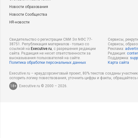
Новости образования
Новости Сообщества
HR-новости
Свидетельство о регистрации СМИ Эл NФС 77-
Сервисы, рекрут
38751. Републикация материалов - только со
Сервисы, образ
ссылкой на
Executive.ru
, с разрешения редакции
Реклама:
adverti
сайта. Редакция не несет ответственности за
Редакция:
conten
высказывания пользователей на сайте.
Поддержка:
supp
Политика обработки персональных данных
Карта сайта
Executive.ru – краудсорсинговый проект, 80% текстов созданы участни
оспорить логику повествования, уточнить цифры и факты, обращайтесь 
18+
Executive.ru © 2000 – 2026.