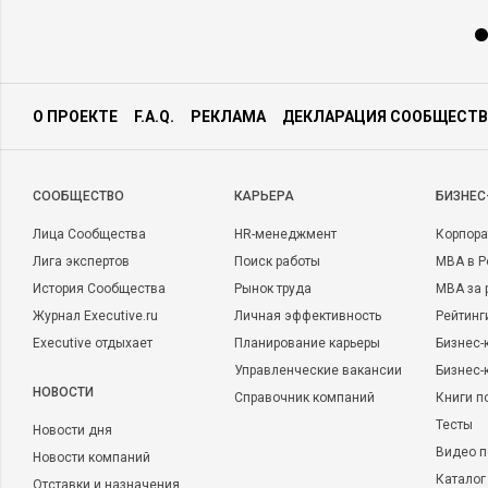
О ПРОЕКТЕ
F.A.Q.
РЕКЛАМА
ДЕКЛАРАЦИЯ СООБЩЕСТВ
CООБЩЕСТВО
КАРЬЕРА
БИЗНЕС
Лица Сообщества
HR-менеджмент
Корпора
Лига экспертов
Поиск работы
MBA в Р
История Сообщества
Рынок труда
MBA за 
Журнал Executive.ru
Личная эффективность
Рейтинг
Executive отдыхает
Планирование карьеры
Бизнес-
Управленческие вакансии
Бизнес-
НОВОСТИ
Справочник компаний
Книги п
Тесты
Новости дня
Видео п
Новости компаний
Каталог
Отставки и назначения