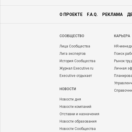
О ПРОЕКТЕ
F.A.Q.
РЕКЛАМА
Д
CООБЩЕСТВО
КАРЬЕРА
Лица Сообщества
HR-менед
Лига экспертов
Поиск раб
История Сообщества
Рынок тру
Журнал Executive.ru
Личная эф
Executive отдыхает
Планирова
Управленч
НОВОСТИ
Справочн
Новости дня
Новости компаний
Отставки и назначения
Новости образования
Новости Сообщества