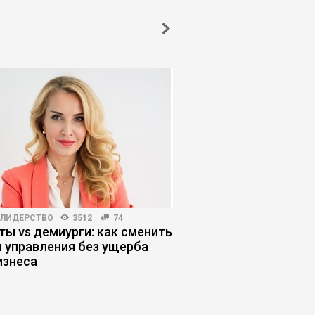
-ЛИДЕРСТВО
3512
74
КОРПОРАТИВНАЯ ПРАКТИКА
ты vs демиурги: как сменить
Уроки китайского м
 управления без ущерба
изнеса