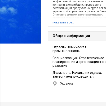
эффективной системы управления и
контроля дистрибуции, проведение
сертификации продуктовых групп согл
украинской нормативно-правовой базы
Описание деятельности компании:
производство и продажа лакокрасочн
материалов. Компания группы фирм
показать все…
CAPAROL в Украине представлена
следующими компаниями :
представительство LACUFA в Украине (
Киев, существует с 1996 года), Дочер
Общая информация
предприятие КАПАРОЛ Украина,
производственно-логистический комп
ООО Капарол Днепр (Днепропетровск
Отрасль: Химическая
обл., с. Васильевка) подчиняется
промышленность
руководителю экспортного отдела ко
LACUFA (г. Берлин, ФРГ) Дочерное
предприятие КАПАРОЛ УкраинаОткрыто
Специализация: Стратегическое
2003 год
планирование и организационно
развитие
Должность:
Начальник отдела,
заместитель руководителя
Украина