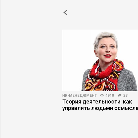
3000
23
HR-МЕНЕДЖМЕНТ
4910
23
жеру снизить риски
Теория деятельности: как
управлять людьми осмысл