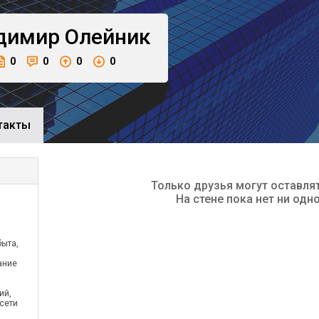
димир
Олейник
0
0
0
0
такты
Только друзья могут оставля
На стене пока нет ни одн
быта,
я
ание
ий,
сети