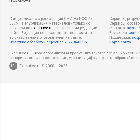
HR-новости
Свидетельство о регистрации СМИ Эл NФС 77-
Сервисы, рекрут
38751. Републикация материалов - только со
Сервисы, образ
ссылкой на
Executive.ru
, с разрешения редакции
Реклама:
adverti
сайта. Редакция не несет ответственности за
Редакция:
conten
высказывания пользователей на сайте.
Поддержка:
supp
Политика обработки персональных данных
Карта сайта
Executive.ru – краудсорсинговый проект, 80% текстов созданы участни
оспорить логику повествования, уточнить цифры и факты, обращайтесь 
18+
Executive.ru © 2000 – 2026.