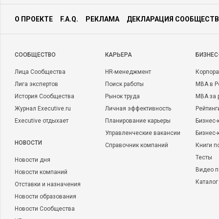
О ПРОЕКТЕ
F.A.Q.
РЕКЛАМА
ДЕКЛАРАЦИЯ СООБЩЕСТВ
CООБЩЕСТВО
КАРЬЕРА
БИЗНЕС
Лица Сообщества
HR-менеджмент
Корпора
Лига экспертов
Поиск работы
MBA в Р
История Сообщества
Рынок труда
MBA за 
Журнал Executive.ru
Личная эффективность
Рейтинг
Executive отдыхает
Планирование карьеры
Бизнес-
Управленческие вакансии
Бизнес-
НОВОСТИ
Справочник компаний
Книги п
Тесты
Новости дня
Видео п
Новости компаний
Каталог
Отставки и назначения
Новости образования
Новости Сообщества