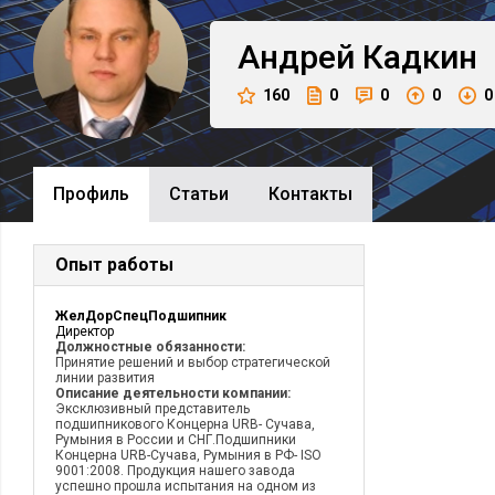
Андрей
Кадкин
160
0
0
0
0
Профиль
Cтатьи
Контакты
Опыт работы
ЖелДорСпецПодшипник
Директор
Должностные обязанности:
Принятие решений и выбор стратегической
линии развития
Описание деятельности компании:
Эксклюзивный представитель
подшипникового Концерна URB- Сучава,
Румыния в России и СНГ.Подшипники
Концерна URB-Сучава, Румыния в РФ- ISO
9001:2008. Продукция нашего завода
успешно прошла испытания на одном из