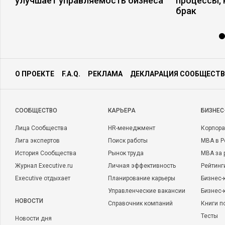
улучшает управляемость бизнеса
процессы,
брак
О ПРОЕКТЕ
F.A.Q.
РЕКЛАМА
ДЕКЛАРАЦИЯ СООБЩЕСТВ
CООБЩЕСТВО
КАРЬЕРА
БИЗНЕС
Лица Сообщества
HR-менеджмент
Корпора
Лига экспертов
Поиск работы
MBA в Р
История Сообщества
Рынок труда
MBA за 
Журнал Executive.ru
Личная эффективность
Рейтинг
Executive отдыхает
Планирование карьеры
Бизнес-
Управленческие вакансии
Бизнес-
НОВОСТИ
Справочник компаний
Книги п
Тесты
Новости дня