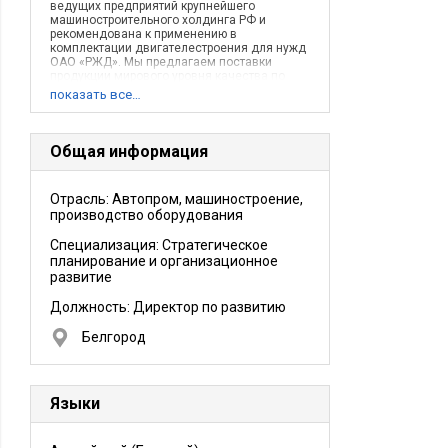
ведущих предприятий крупнейшего
машиностроительного холдинга РФ и
рекомендована к применению в
комплектации двигателестроения для нужд
ОАО «РЖД». Мы предлагаем поставки
продукции мирового уровня качества по
самым привлекательным в Европе ценам и
показать все…
в строго регламентированные Контрактом
сроки. Гарантируем непрерывное
удовлетворение запросов потребителя.
Общая информация
Отрасль: Автопром, машиностроение,
производство оборудования
Специализация: Стратегическое
планирование и организационное
развитие
Должность:
Директор по развитию
Белгород
Языки