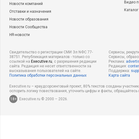
Видео п
Новости компаний
Каталог
Отставки и назначения
Новости образования
Новости Сообщества
HR-новости
Свидетельство о регистрации СМИ Эл NФС 77-
Сервисы, рекрут
38751. Републикация материалов - только со
Сервисы, образ
ссылкой на
Executive.ru
, с разрешения редакции
Реклама:
adverti
сайта. Редакция не несет ответственности за
Редакция:
conten
высказывания пользователей на сайте.
Поддержка:
supp
Политика обработки персональных данных
Карта сайта
Executive.ru – краудсорсинговый проект, 80% текстов созданы участни
оспорить логику повествования, уточнить цифры и факты, обращайтесь 
18+
Executive.ru © 2000 – 2026.