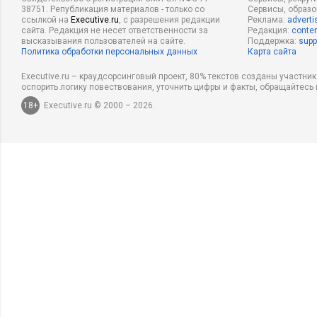
38751. Републикация материалов - только со
Сервисы, образ
ссылкой на
Executive.ru
, с разрешения редакции
Реклама:
adverti
сайта. Редакция не несет ответственности за
Редакция:
conten
высказывания пользователей на сайте.
Поддержка:
supp
Политика обработки персональных данных
Карта сайта
Executive.ru – краудсорсинговый проект, 80% текстов созданы участни
оспорить логику повествования, уточнить цифры и факты, обращайтесь 
18+
Executive.ru © 2000 – 2026.