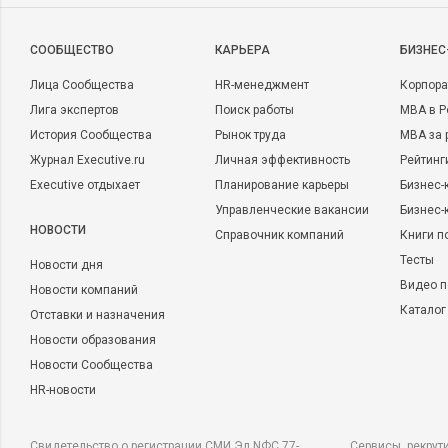
CООБЩЕСТВО
КАРЬЕРА
БИЗНЕС
Лица Сообщества
HR-менеджмент
Корпора
Лига экспертов
Поиск работы
MBA в Р
История Сообщества
Рынок труда
MBA за 
Журнал Executive.ru
Личная эффективность
Рейтинг
Executive отдыхает
Планирование карьеры
Бизнес-
Управленческие вакансии
Бизнес-
НОВОСТИ
Справочник компаний
Книги п
Тесты
Новости дня
Видео п
Новости компаний
Каталог
Отставки и назначения
Новости образования
Новости Сообщества
HR-новости
Свидетельство о регистрации СМИ Эл NФС 77-
Сервисы, рекрут