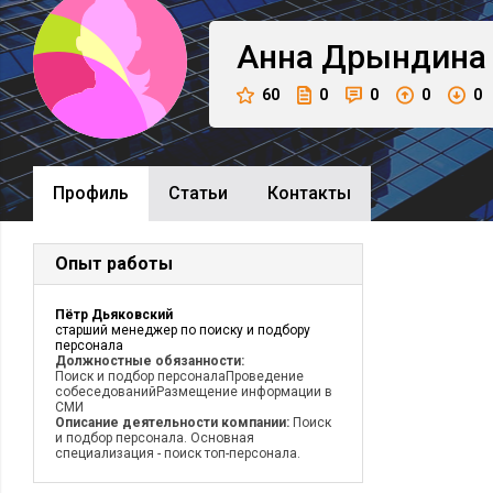
Анна
Дрындина
60
0
0
0
0
Профиль
Cтатьи
Контакты
Опыт работы
Пётр Дьяковский
старший менеджер по поиску и подбору
персонала
Должностные обязанности:
Поиск и подбор персоналаПроведение
собеседованийРазмещение информации в
СМИ
Описание деятельности компании:
Поиск
и подбор персонала. Основная
специализация - поиск топ-персонала.