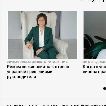
планирования, реализации и развития их
деловой стратегии.Бухгалтерский учет,
аудит и аутсорсинг – основные
направления деятельности Группы
компаний «Делополис» . Проведение аудита
и ведение бухгалтерского учета – основные
виды оказываемых услуг.Мы стремимся
добиваться качественного улучшения
параметров деятельности наших клиентов,
включая такие, как устойчивость бизнеса,
минимизация рисков, правовое
обеспечение хозяйственной деятельности.
ЛИЧНАЯ ЭФФЕКТИВНОСТЬ
5502
4
HR-МЕНЕДЖМЕ
Режим выживания: как стресс
Когда в ув
х
управляет решениями
виноват р
руководителя