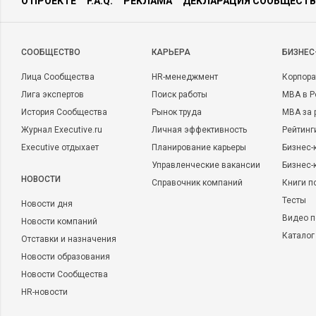
О ПРОЕКТЕ
F.A.Q.
РЕКЛАМА
ДЕКЛАРАЦИЯ СООБЩЕСТВ
CООБЩЕСТВО
КАРЬЕРА
БИЗНЕС
Лица Сообщества
HR-менеджмент
Корпора
Лига экспертов
Поиск работы
MBA в Р
История Сообщества
Рынок труда
MBA за 
Журнал Executive.ru
Личная эффективность
Рейтинг
Executive отдыхает
Планирование карьеры
Бизнес-
Управленческие вакансии
Бизнес-
НОВОСТИ
Справочник компаний
Книги п
Тесты
Новости дня
Видео п
Новости компаний
Каталог
Отставки и назначения
Новости образования
Новости Сообщества
HR-новости