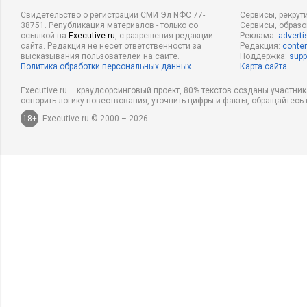
Свидетельство о регистрации СМИ Эл NФС 77-
Сервисы, рекрут
38751. Републикация материалов - только со
Сервисы, образ
ссылкой на
Executive.ru
, с разрешения редакции
Реклама:
adverti
сайта. Редакция не несет ответственности за
Редакция:
conten
высказывания пользователей на сайте.
Поддержка:
supp
Политика обработки персональных данных
Карта сайта
Executive.ru – краудсорсинговый проект, 80% текстов созданы участни
оспорить логику повествования, уточнить цифры и факты, обращайтесь 
18+
Executive.ru © 2000 – 2026.