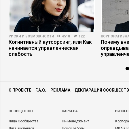
РИСКИ И ВОЗМОЖНОСТИ
4518
122
КОРПОРАТИВНА
Когнитивный аутсорсинг, или Как
Почему вне
начинается управленческая
оправдыва
слабость
управленч
О ПРОЕКТЕ
F.A.Q.
РЕКЛАМА
ДЕКЛАРАЦИЯ СООБЩЕСТВ
CООБЩЕСТВО
КАРЬЕРА
БИЗНЕС
Лица Сообщества
HR-менеджмент
Корпора
Лига экспертов
Поиск работы
MBA в Р