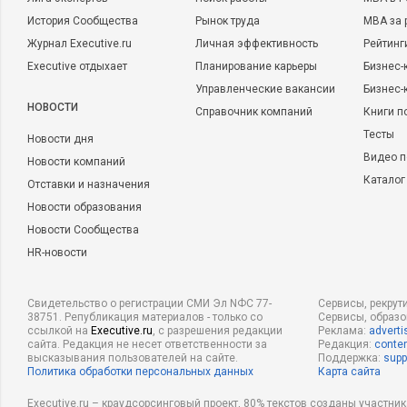
История Сообщества
Рынок труда
MBA за 
Журнал Executive.ru
Личная эффективность
Рейтинг
Executive отдыхает
Планирование карьеры
Бизнес-
Управленческие вакансии
Бизнес-
НОВОСТИ
Справочник компаний
Книги п
Тесты
Новости дня
Видео п
Новости компаний
Каталог
Отставки и назначения
Новости образования
Новости Сообщества
HR-новости
Свидетельство о регистрации СМИ Эл NФС 77-
Сервисы, рекрут
38751. Републикация материалов - только со
Сервисы, образ
ссылкой на
Executive.ru
, с разрешения редакции
Реклама:
adverti
сайта. Редакция не несет ответственности за
Редакция:
conten
высказывания пользователей на сайте.
Поддержка:
supp
Политика обработки персональных данных
Карта сайта
Executive.ru – краудсорсинговый проект, 80% текстов созданы участни