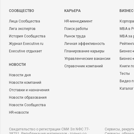
CООБЩЕСТВО
КАРЬЕРА
БИЗНЕС
Лица Сообщества
HR-менеджмент
Корпора
Лига экспертов
Поиск работы
MBA в Р
История Сообщества
Рынок труда
MBA за 
Журнал Executive.ru
Личная эффективность
Рейтинг
Executive отдыхает
Планирование карьеры
Бизнес-
Управленческие вакансии
Бизнес-
НОВОСТИ
Справочник компаний
Книги п
Тесты
Новости дня
Видео п
Новости компаний
Каталог
Отставки и назначения
Новости образования
Новости Сообщества
HR-новости
Свидетельство о регистрации СМИ Эл NФС 77-
Сервисы, рекрут
38751. Републикация материалов - только со
Сервисы, образ