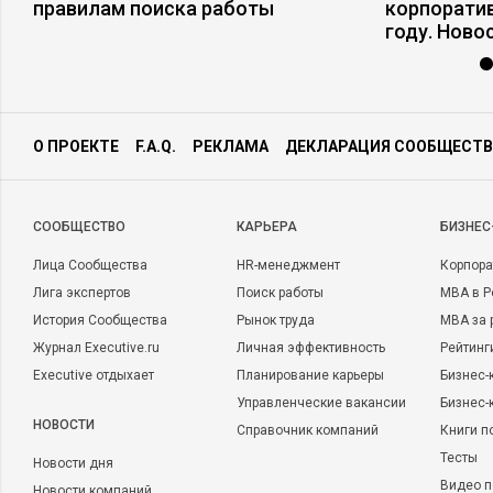
правилам поиска работы
корпоратив
году. Ново
О ПРОЕКТЕ
F.A.Q.
РЕКЛАМА
ДЕКЛАРАЦИЯ СООБЩЕСТВ
CООБЩЕСТВО
КАРЬЕРА
БИЗНЕС
Лица Сообщества
HR-менеджмент
Корпора
Лига экспертов
Поиск работы
MBA в Р
История Сообщества
Рынок труда
MBA за 
Журнал Executive.ru
Личная эффективность
Рейтинг
Executive отдыхает
Планирование карьеры
Бизнес-
Управленческие вакансии
Бизнес-
НОВОСТИ
Справочник компаний
Книги п
Тесты
Новости дня
Видео п
Новости компаний