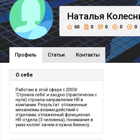
Наталья
Колесн
60
0
0
0
0
Профиль
Cтатьи
Контакты
О себе
Работаю в этой сфере с 2003г.
'Строила себя' и заодно (практически с
нуля) строила направление HR в
компании. Результат: отлаженные
механизмы взаимодействий с
отделами, отлаженный функционал
HR-отдела (3 человека), понимание в
умах коллег зачем я нужна бизнесу...