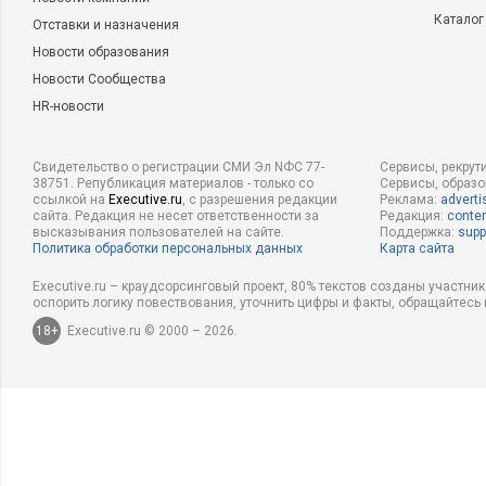
Каталог
Отставки и назначения
Новости образования
Новости Сообщества
HR-новости
Свидетельство о регистрации СМИ Эл NФС 77-
Сервисы, рекрут
38751. Републикация материалов - только со
Сервисы, образ
ссылкой на
Executive.ru
, с разрешения редакции
Реклама:
adverti
сайта. Редакция не несет ответственности за
Редакция:
conten
высказывания пользователей на сайте.
Поддержка:
supp
Политика обработки персональных данных
Карта сайта
Executive.ru – краудсорсинговый проект, 80% текстов созданы участни
оспорить логику повествования, уточнить цифры и факты, обращайтесь 
18+
Executive.ru © 2000 – 2026.