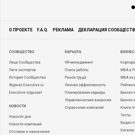
О ПРОЕКТЕ
F.A.Q.
РЕКЛАМА
ДЕКЛАРАЦИЯ СООБЩЕСТВ
CООБЩЕСТВО
КАРЬЕРА
БИЗНЕС
Лица Сообщества
HR-менеджмент
Корпора
Лига экспертов
Поиск работы
MBA в Р
История Сообщества
Рынок труда
MBA за 
Журнал Executive.ru
Личная эффективность
Рейтинг
Executive отдыхает
Планирование карьеры
Бизнес-
Управленческие вакансии
Бизнес-
НОВОСТИ
Справочник компаний
Книги п
Тесты
Новости дня
Видео п
Новости компаний
Каталог
Отставки и назначения