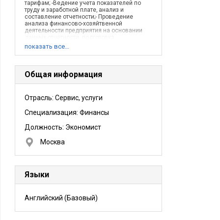
тарифам; -Ведение учета показателей по
труду и заработной плате‚ анализ и
составление отчетности;- Проведение
анализа финансово-хозяйтвенной
деятельности предприятия на основании
данных отчетности, подготовка
предложений по устранению недостатков в
показать все…
расходовании финансовых средств.
Описание деятельности компании:
Сфера
деятельности предприятия: жилищно-
коммунальное хозяйство (работы по
Общая информация
эксплуатации и ремонту жилищного фонда и
уборке придомовой территории).
Отрасль: Сервис, услуги
Специализация: Финансы
Должность:
Экономист
Москва
Языки
Английский
(Базовый)