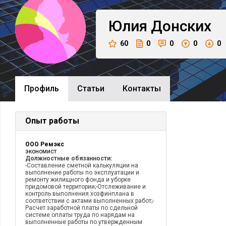
Юлия
Донских
60
0
0
0
0
Профиль
Cтатьи
Контакты
Опыт работы
ООО Ремэкс
экономист
Должностные обязанности:
-Составление сметной калькуляции на
выполнение работы по эксплуатации и
ремонту жилищного фонда и уборке
придомовой территории;-Отслеживание и
контроль выполнения хозфинплана в
соответствии с актами выполненных работ;-
Расчет заработной платы по сдельной
системе оплаты труда по нарядам на
выполненные работы по утвержденным