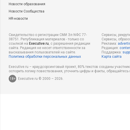
Новости образования
Новости Сообщества
HR-новости
Свидетельство о регистрации СМИ Эл NФС 77-
Сервисы, рекрут
38751. Републикация материалов - только со
Сервисы, образ
ссылкой на
Executive.ru
, с разрешения редакции
Реклама:
adverti
сайта. Редакция не несет ответственности за
Редакция:
conten
высказывания пользователей на сайте.
Поддержка:
supp
Политика обработки персональных данных
Карта сайта
Executive.ru – краудсорсинговый проект, 80% текстов созданы участни
оспорить логику повествования, уточнить цифры и факты, обращайтесь 
18+
Executive.ru © 2000 – 2026.