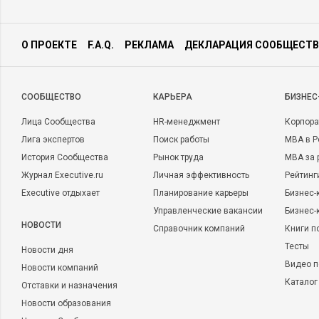
О ПРОЕКТЕ
F.A.Q.
РЕКЛАМА
ДЕКЛАРАЦИЯ СООБЩЕСТВ
CООБЩЕСТВО
КАРЬЕРА
БИЗНЕС
Лица Сообщества
HR-менеджмент
Корпора
Лига экспертов
Поиск работы
MBA в Р
История Сообщества
Рынок труда
MBA за 
Журнал Executive.ru
Личная эффективность
Рейтинг
Executive отдыхает
Планирование карьеры
Бизнес-
Управленческие вакансии
Бизнес-
НОВОСТИ
Справочник компаний
Книги п
Тесты
Новости дня
Видео п
Новости компаний
Каталог
Отставки и назначения
Новости образования