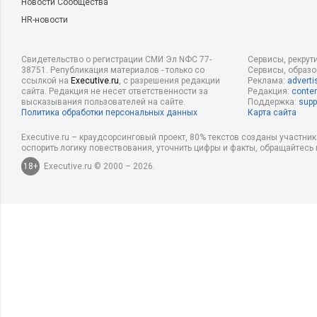
Новости Сообщества
HR-новости
Свидетельство о регистрации СМИ Эл NФС 77-
Сервисы, рекрут
38751. Републикация материалов - только со
Сервисы, образ
ссылкой на
Executive.ru
, с разрешения редакции
Реклама:
adverti
сайта. Редакция не несет ответственности за
Редакция:
conten
высказывания пользователей на сайте.
Поддержка:
supp
Политика обработки персональных данных
Карта сайта
Executive.ru – краудсорсинговый проект, 80% текстов созданы участни
оспорить логику повествования, уточнить цифры и факты, обращайтесь 
18+
Executive.ru © 2000 – 2026.