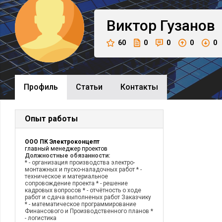
Виктор
Гузанов
60
0
0
0
0
Профиль
Cтатьи
Контакты
Опыт работы
ООО ПК Электроконцепт
главный менеджер проектов
Должностные обязанности:
* - организация производства электро-
монтажных и пуско-наладочных работ * -
техническое и материальное
сопровождение проекта * - решение
кадровых вопросов * - отчётность о ходе
работ и сдача выполненых работ Заказчику
* - математическое программирование
Финансового и Производственного планов *
- логистика