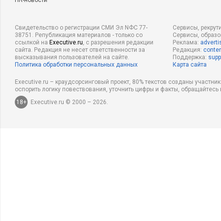
HR-новости
Свидетельство о регистрации СМИ Эл NФС 77-
Сервисы, рекрут
38751. Републикация материалов - только со
Сервисы, образ
ссылкой на
Executive.ru
, с разрешения редакции
Реклама:
adverti
сайта. Редакция не несет ответственности за
Редакция:
conten
высказывания пользователей на сайте.
Поддержка:
supp
Политика обработки персональных данных
Карта сайта
Executive.ru – краудсорсинговый проект, 80% текстов созданы участни
оспорить логику повествования, уточнить цифры и факты, обращайтесь 
18+
Executive.ru © 2000 – 2026.