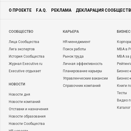
О ПРОЕКТЕ
F.A.Q.
РЕКЛАМА
ДЕКЛАРАЦИЯ СООБЩЕСТВ
CООБЩЕСТВО
КАРЬЕРА
БИЗНЕС
Лица Сообщества
HR-менеджмент
Корпора
Лига экспертов
Поиск работы
MBA в Р
История Сообщества
Рынок труда
MBA за 
Журнал Executive.ru
Личная эффективность
Рейтинг
Executive отдыхает
Планирование карьеры
Бизнес-
Управленческие вакансии
Бизнес-
НОВОСТИ
Справочник компаний
Книги п
Тесты
Новости дня
Видео п
Новости компаний
Каталог
Отставки и назначения
Новости образования
Новости Сообщества