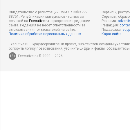
Свидетельство о регистрации СМИ Эл NФС 77-
Сервисы, рекрут
38751. Републикация материалов - только со
Сервисы, образ
ссылкой на
Executive.ru
, с разрешения редакции
Реклама:
adverti
сайта. Редакция не несет ответственности за
Редакция:
conten
высказывания пользователей на сайте.
Поддержка:
supp
Политика обработки персональных данных
Карта сайта
Executive.ru – краудсорсинговый проект, 80% текстов созданы участни
оспорить логику повествования, уточнить цифры и факты, обращайтесь 
18+
Executive.ru © 2000 – 2026.