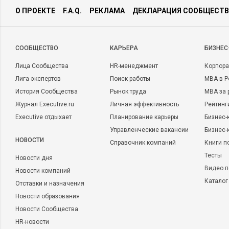
О ПРОЕКТЕ
F.A.Q.
РЕКЛАМА
ДЕКЛАРАЦИЯ СООБЩЕСТВ
CООБЩЕСТВО
КАРЬЕРА
БИЗНЕС
Лица Сообщества
HR-менеджмент
Корпора
Лига экспертов
Поиск работы
MBA в Р
История Сообщества
Рынок труда
MBA за 
Журнал Executive.ru
Личная эффективность
Рейтинг
Executive отдыхает
Планирование карьеры
Бизнес-
Управленческие вакансии
Бизнес-
НОВОСТИ
Справочник компаний
Книги п
Тесты
Новости дня
Видео п
Новости компаний
Каталог
Отставки и назначения
Новости образования
Новости Сообщества
HR-новости