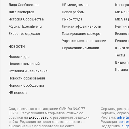
Лица Сообщества
HR-менеджмент
Корпора
Лига экспертов
Поиск работы
MBA в Р
История Сообщества
Рынок труда
MBA за 
Журнал Executive.ru
Личная эффективность
Рейтинг
Executive отдыхает
Планирование карьеры
Бизнес-
Управленческие вакансии
Бизнес-
НОВОСТИ
Справочник компаний
Книги п
Тесты
Новости дня
Видео п
Новости компаний
Каталог
Отставки и назначения
Новости образования
Новости Сообщества
HR-новости
Свидетельство о регистрации СМИ Эл NФС 77-
Сервисы, рекрут
38751. Републикация материалов - только со
Сервисы, образ
ссылкой на
Executive.ru
, с разрешения редакции
Реклама:
adverti
сайта. Редакция не несет ответственности за
Редакция:
conten
высказывания пользователей на сайте.
Поддержка:
supp