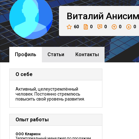
Виталий
Аниси
60
0
0
0
0
Профиль
Cтатьи
Контакты
О себе
Активный, целеустремлённый
человек. Постоянно стремлюсь
повысить свой уровень развития.
Опыт работы
ООО Кларион
Территориальный менеджер по продажам