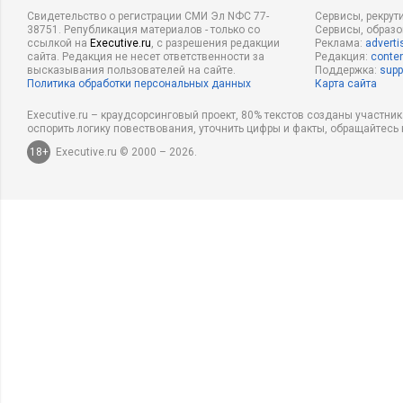
Свидетельство о регистрации СМИ Эл NФС 77-
Сервисы, рекрут
38751. Републикация материалов - только со
Сервисы, образ
ссылкой на
Executive.ru
, с разрешения редакции
Реклама:
adverti
сайта. Редакция не несет ответственности за
Редакция:
conten
высказывания пользователей на сайте.
Поддержка:
supp
Политика обработки персональных данных
Карта сайта
Executive.ru – краудсорсинговый проект, 80% текстов созданы участни
оспорить логику повествования, уточнить цифры и факты, обращайтесь 
18+
Executive.ru © 2000 – 2026.