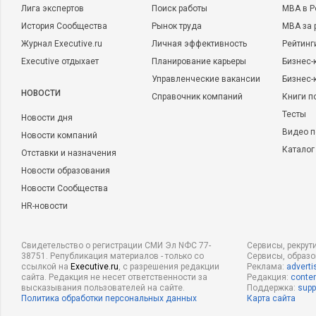
Лига экспертов
Поиск работы
MBA в Р
История Сообщества
Рынок труда
MBA за 
Журнал Executive.ru
Личная эффективность
Рейтинг
Executive отдыхает
Планирование карьеры
Бизнес-
Управленческие вакансии
Бизнес-
НОВОСТИ
Справочник компаний
Книги п
Тесты
Новости дня
Видео п
Новости компаний
Каталог
Отставки и назначения
Новости образования
Новости Сообщества
HR-новости
Свидетельство о регистрации СМИ Эл NФС 77-
Сервисы, рекрут
38751. Републикация материалов - только со
Сервисы, образ
ссылкой на
Executive.ru
, с разрешения редакции
Реклама:
adverti
сайта. Редакция не несет ответственности за
Редакция:
conten
высказывания пользователей на сайте.
Поддержка:
supp
Политика обработки персональных данных
Карта сайта