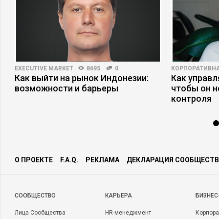
EXECUTIVE MARKET
8695
0
КОРПОРАТИВНА
Как выйти на рынок Индонезии:
Как управл
возможности и барьеры
чтобы он н
контроля
О ПРОЕКТЕ
F.A.Q.
РЕКЛАМА
ДЕКЛАРАЦИЯ СООБЩЕСТВ
CООБЩЕСТВО
КАРЬЕРА
БИЗНЕС
Лица Сообщества
HR-менеджмент
Корпора