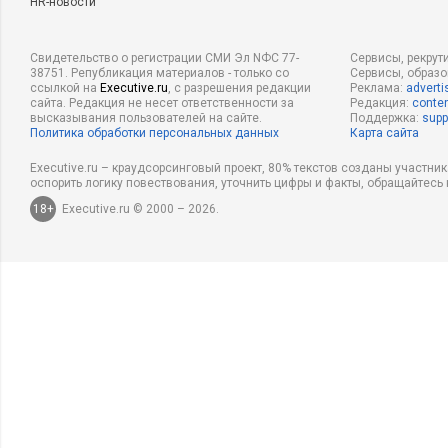
HR-новости
Свидетельство о регистрации СМИ Эл NФС 77-
Сервисы, рекрут
38751. Републикация материалов - только со
Сервисы, образ
ссылкой на
Executive.ru
, с разрешения редакции
Реклама:
adverti
сайта. Редакция не несет ответственности за
Редакция:
conten
высказывания пользователей на сайте.
Поддержка:
supp
Политика обработки персональных данных
Карта сайта
Executive.ru – краудсорсинговый проект, 80% текстов созданы участни
оспорить логику повествования, уточнить цифры и факты, обращайтесь 
18+
Executive.ru © 2000 – 2026.