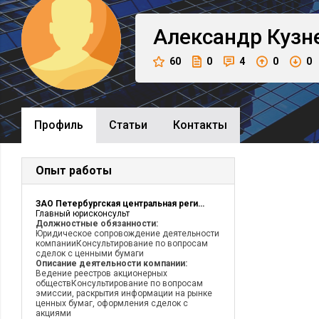
Александр
Кузн
60
0
4
0
0
Профиль
Cтатьи
Контакты
Опыт работы
ЗАО Петербургская центральная регистрационная компания
Главный юрисконсульт
Должностные обязанности:
Юридическое сопровождение деятельности
компанииКонсультирование по вопросам
сделок с ценными бумаги
Описание деятельности компании:
Ведение реестров акционерных
обществКонсультирование по вопросам
эмиссии, раскрытия информации на рынке
ценных бумаг, оформления сделок с
акциями