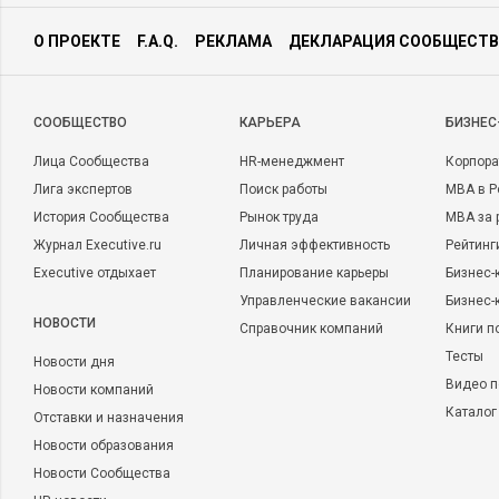
О ПРОЕКТЕ
F.A.Q.
РЕКЛАМА
ДЕКЛАРАЦИЯ СООБЩЕСТВ
CООБЩЕСТВО
КАРЬЕРА
БИЗНЕС
Лица Сообщества
HR-менеджмент
Корпора
Лига экспертов
Поиск работы
MBA в Р
История Сообщества
Рынок труда
MBA за 
Журнал Executive.ru
Личная эффективность
Рейтинг
Executive отдыхает
Планирование карьеры
Бизнес-
Управленческие вакансии
Бизнес-
НОВОСТИ
Справочник компаний
Книги п
Тесты
Новости дня
Видео п
Новости компаний
Каталог
Отставки и назначения
Новости образования
Новости Сообщества