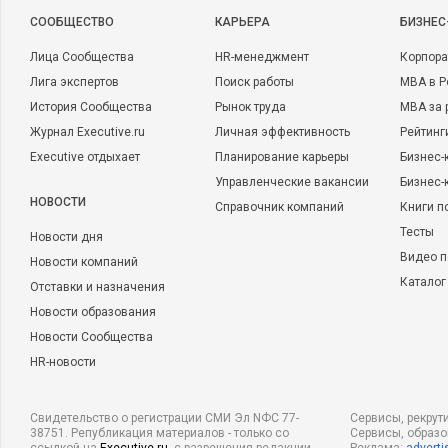
CООБЩЕСТВО
КАРЬЕРА
БИЗНЕС
Лица Сообщества
HR-менеджмент
Корпора
Лига экспертов
Поиск работы
MBA в Р
История Сообщества
Рынок труда
MBA за 
Журнал Executive.ru
Личная эффективность
Рейтинг
Executive отдыхает
Планирование карьеры
Бизнес-
Управленческие вакансии
Бизнес-
НОВОСТИ
Справочник компаний
Книги п
Тесты
Новости дня
Видео п
Новости компаний
Каталог
Отставки и назначения
Новости образования
Новости Сообщества
HR-новости
Свидетельство о регистрации СМИ Эл NФС 77-
Сервисы, рекрут
38751. Републикация материалов - только со
Сервисы, образ