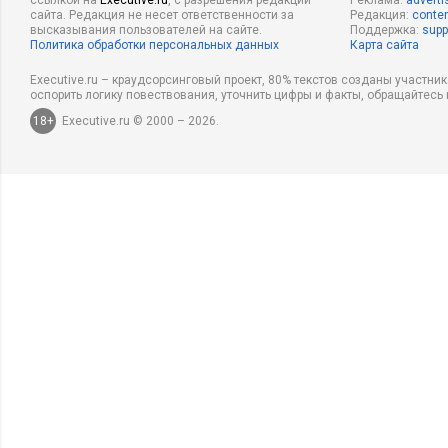
ссылкой на
Executive.ru
, с разрешения редакции
Реклама:
adverti
сайта. Редакция не несет ответственности за
Редакция:
conten
высказывания пользователей на сайте.
Поддержка:
supp
Политика обработки персональных данных
Карта сайта
Executive.ru – краудсорсинговый проект, 80% текстов созданы участни
оспорить логику повествования, уточнить цифры и факты, обращайтесь 
18+
Executive.ru © 2000 – 2026.