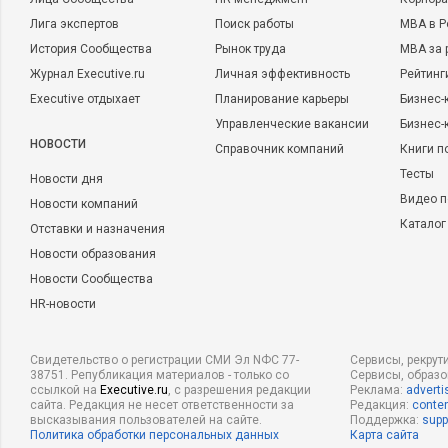
Лига экспертов
Поиск работы
MBA в Р
История Сообщества
Рынок труда
MBA за 
Журнал Executive.ru
Личная эффективность
Рейтинг
Executive отдыхает
Планирование карьеры
Бизнес-
Управленческие вакансии
Бизнес-
НОВОСТИ
Справочник компаний
Книги п
Тесты
Новости дня
Видео п
Новости компаний
Каталог
Отставки и назначения
Новости образования
Новости Сообщества
HR-новости
Свидетельство о регистрации СМИ Эл NФС 77-
Сервисы, рекрут
38751. Републикация материалов - только со
Сервисы, образ
ссылкой на
Executive.ru
, с разрешения редакции
Реклама:
adverti
сайта. Редакция не несет ответственности за
Редакция:
conten
высказывания пользователей на сайте.
Поддержка:
supp
Политика обработки персональных данных
Карта сайта