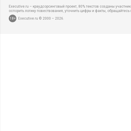
Executive.ru – краудсорсинговый проект, 80% текстов созданы участни
оспорить логику повествования, уточнить цифры и факты, обращайтесь 
18+
Executive.ru © 2000 – 2026.